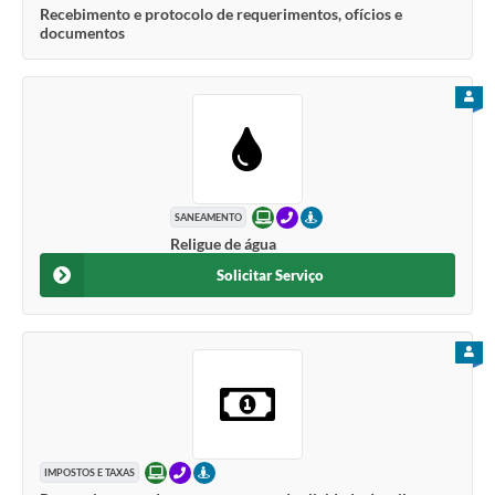
Recebimento e protocolo de requerimentos, ofícios e
documentos
PARA
ONLINE
TELEFONE
PRESENCIAL
SANEAMENTO
Religue de água
Solicitar Serviço
PARA
ONLINE
TELEFONE
PRESENCIAL
IMPOSTOS E TAXAS