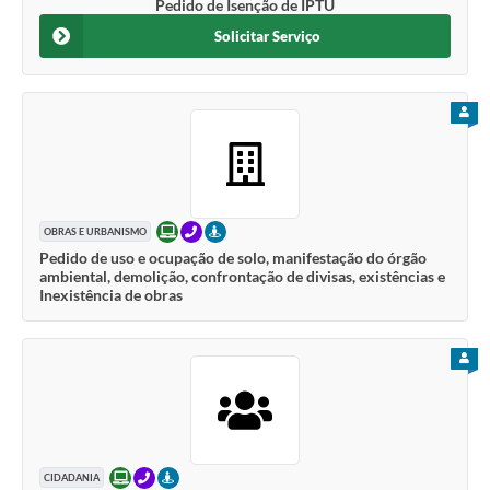
Pedido de Isenção de IPTU
Solicitar Serviço
PARA
ONLINE
TELEFONE
PRESENCIAL
OBRAS E URBANISMO
Pedido de uso e ocupação de solo, manifestação do órgão
ambiental, demolição, confrontação de divisas, existências e
Inexistência de obras
PARA
ONLINE
TELEFONE
PRESENCIAL
CIDADANIA