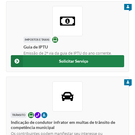
PARA
ONLINE
IMPOSTOS E TAXAS
Guia de IPTU
Emissão de 2ª via da guia de IPTU do ano corrente.
Solicitar Serviço
PARA
ONLINE
TELEFONE
PRESENCIAL
TRÂNSITO
Indicação de condutor infrator em multas de trânsito de
competência municipal
Os contribuintes podem manifestar seu interesse ou