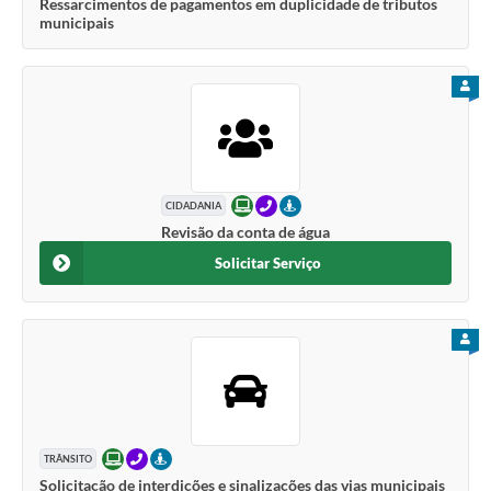
Ressarcimentos de pagamentos em duplicidade de tributos
municipais
PARA
ONLINE
TELEFONE
PRESENCIAL
CIDADANIA
Revisão da conta de água
Solicitar Serviço
PARA
ONLINE
TELEFONE
PRESENCIAL
TRÂNSITO
Solicitação de interdições e sinalizações das vias municipais