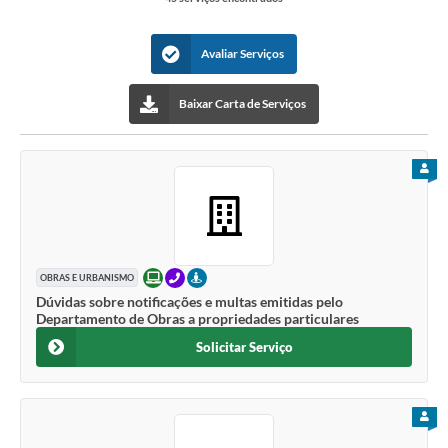
Avaliar Serviços
Baixar Carta de Serviços
PARA
ONLINE
TELEFONE
PRESENCIAL
OBRAS E URBANISMO
Dúvidas sobre notificações e multas emitidas pelo
Departamento de Obras a propriedades particulares
Solicitar Serviço
PARA