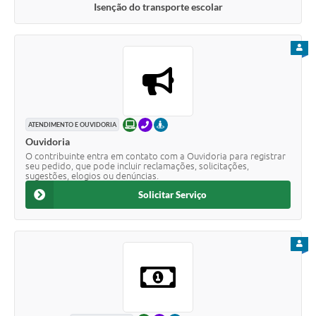
Isenção do transporte escolar
PARA
ONLINE
TELEFONE
PRESENCIAL
ATENDIMENTO E OUVIDORIA
Ouvidoria
O contribuinte entra em contato com a Ouvidoria para registrar
seu pedido, que pode incluir reclamações, solicitações,
sugestões, elogios ou denúncias.
Solicitar Serviço
PARA