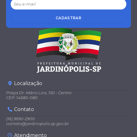
CADASTRAR
Localização
Praça Dr. Mário Lins, 150 - Centro
CEP: 14680-080
Contato
(16) 3690-2900
contato@jardinopolis.sp.gov.br
Atendimento