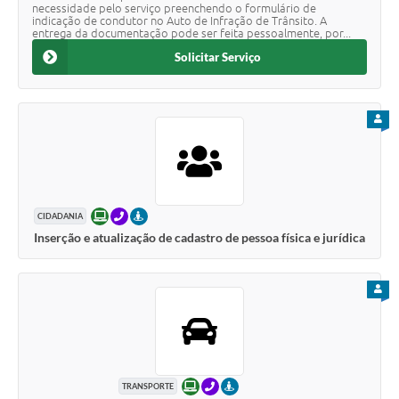
necessidade pelo serviço preenchendo o formulário de
indicação de condutor no Auto de Infração de Trânsito. A
entrega da documentação pode ser feita pessoalmente, por...
Solicitar Serviço
PARA
ONLINE
TELEFONE
PRESENCIAL
CIDADANIA
Inserção e atualização de cadastro de pessoa física e jurídica
PARA
ONLINE
TELEFONE
PRESENCIAL
TRANSPORTE