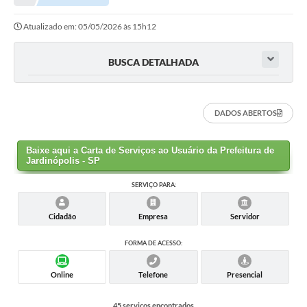
Atualizado em: 05/05/2026 às 15h12
BUSCA DETALHADA
DADOS ABERTOS
Baixe aqui a Carta de Serviços ao Usuário da Prefeitura de
Jardinópolis - SP
SERVIÇO PARA:
Cidadão
Empresa
Servidor
FORMA DE ACESSO:
Online
Telefone
Presencial
45 serviços encontrados