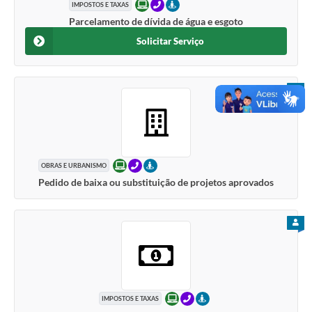
ONLINE
TELEFONE
PRESENCIAL
IMPOSTOS E TAXAS
Parcelamento de dívida de água e esgoto
Solicitar Serviço
PARA
ONLINE
TELEFONE
PRESENCIAL
OBRAS E URBANISMO
Pedido de baixa ou substituição de projetos aprovados
PARA
ONLINE
TELEFONE
PRESENCIAL
IMPOSTOS E TAXAS