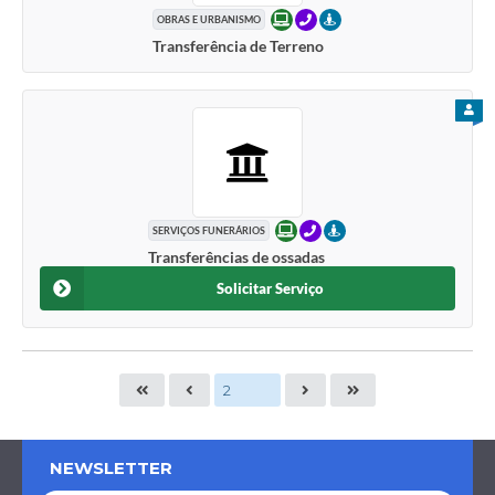
ONLINE
TELEFONE
PRESENCIAL
OBRAS E URBANISMO
Transferência de Terreno
PARA
ONLINE
TELEFONE
PRESENCIAL
SERVIÇOS FUNERÁRIOS
Transferências de ossadas
Solicitar Serviço
NEWSLETTER