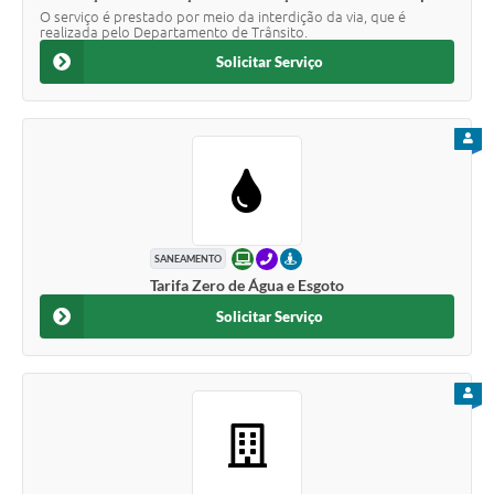
O serviço é prestado por meio da interdição da via, que é
realizada pelo Departamento de Trânsito.
Solicitar Serviço
PARA
ONLINE
TELEFONE
PRESENCIAL
SANEAMENTO
Tarifa Zero de Água e Esgoto
Solicitar Serviço
PARA