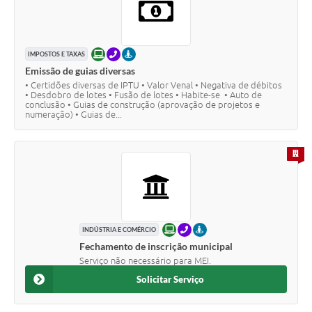
ONLINE
TELEFONE
PRESENCIAL
IMPOSTOS E TAXAS
Emissão de guias diversas
• Certidões diversas de IPTU • Valor Venal • Negativa de débitos
• Desdobro de lotes • Fusão de lotes • Habite-se • Auto de
conclusão • Guias de construção (aprovação de projetos e
numeração) • Guias de...
PARA 
ONLINE
TELEFONE
PRESENCIAL
INDÚSTRIA E COMÉRCIO
Fechamento de inscrição municipal
Serviço não necessário para MEI.
Solicitar Serviço