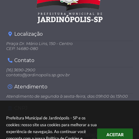
Localização
Praça Dr. Mário Lins, 150 - Centro
CEP: 14680-080
Contato
(16) 3690-2900
contato@jardinopolis.sp.gov.br
Atendimento
Atendimento de segunda à sexta-feira, das 09h00 às 15h00
CNPJ
44.229.821/0001-70
Prefeitura Municipal de Jardinópolis - SP e os
cookies: nosso site usa cookies para melhorar a sua
experiência de navegação. Ao continuar você
ACEITAR
Versão do Sistema:
3.5.3 - 19/06/2026
concorda com a nossa
Política de Cookies
e