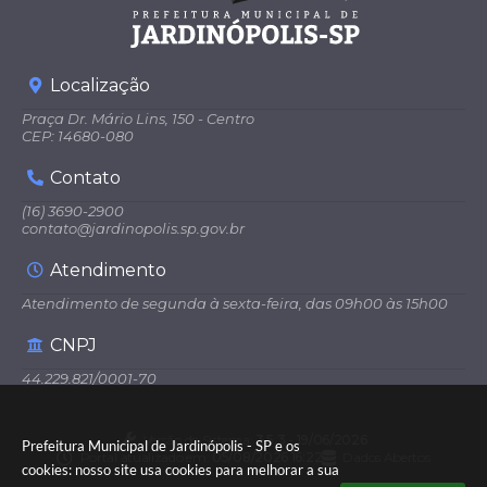
Localização
Praça Dr. Mário Lins, 150 - Centro
CEP: 14680-080
Contato
(16) 3690-2900
contato@jardinopolis.sp.gov.br
Atendimento
Atendimento de segunda à sexta-feira, das 09h00 às 15h00
CNPJ
44.229.821/0001-70
Versão do Sistema:
3.5.3 - 19/06/2026
Prefeitura Municipal de Jardinópolis - SP e os
Portal atualizado em:
05/08/2026 16:22
Dados Abertos
cookies: nosso site usa cookies para melhorar a sua