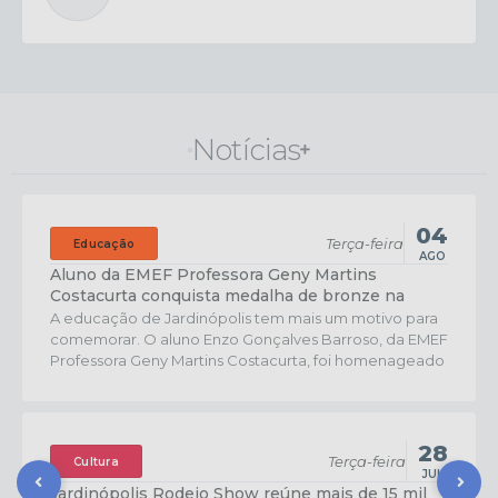
Notícias
04
Terça-feira
Educação
AGO
Aluno da EMEF Professora Geny Martins
Costacurta conquista medalha de bronze na
OBMEP
A educação de Jardinópolis tem mais um motivo para
comemorar. O aluno Enzo Gonçalves Barroso, da EMEF
Professora Geny Martins Costacurta, foi homenageado
com a Medalha de Bronze na Olimpíada Brasileira de
Matemática das Escolas Públicas (OBMEP), uma das
mais importantes competições estudantis do país. A
cerimônia de premiação foi realizada na cidade de...
28
Terça-feira
Cultura
JUL
Jardinópolis Rodeio Show reúne mais de 15 mil