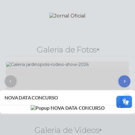
Galeria de Fotos
×
NOVA DATA CONCURSO
29
Jardinópolis Rodeio Show 2026
JUL
Confira a matéria completa
em: https://www.jardinopolis.sp.gov.br/portal/noticias/0/3/32
Galeria de Vídeos
59/jardinopolis-rodeio-show-reune-mais-de-15-mil-pessoas-e-