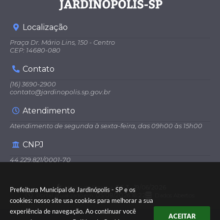
Localização
Praça Dr. Mário Lins, 150 - Centro
CEP: 14680-080
Contato
(16) 3690-2900
contato@jardinopolis.sp.gov.br
Atendimento
Atendimento de segunda à sexta-feira, das 09h00 às 15h00
CNPJ
44.229.821/0001-70
Versão do Sistema:
3.5.3 - 19/06/2026
Prefeitura Municipal de Jardinópolis - SP e os
Portal atualizado em:
05/08/2026 16:22
Dados Abertos
cookies: nosso site usa cookies para melhorar a sua
experiência de navegação. Ao continuar você
ACEITAR