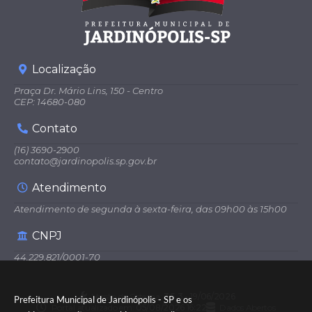
Localização
Praça Dr. Mário Lins, 150 - Centro
CEP: 14680-080
Contato
(16) 3690-2900
contato@jardinopolis.sp.gov.br
Atendimento
Atendimento de segunda à sexta-feira, das 09h00 às 15h00
CNPJ
44.229.821/0001-70
Versão do Sistema:
3.5.3 - 19/06/2026
Prefeitura Municipal de Jardinópolis - SP e os
Portal atualizado em:
05/08/2026 16:22
Dados Abertos