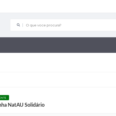
O que voce procura?
ENTE
nha NatAU Solidário