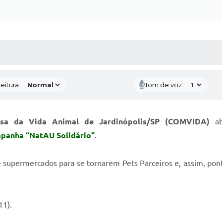
 MÍDIAS
RECEBA NOTÍCIAS
eitura:
Tom de voz:
esa da Vida Animal de Jardinópolis/SP (COMVIDA)
ab
panha “NatAU Solidário”
.
 e supermercados para se tornarem Pets Parceiros e, assim, pon
11).