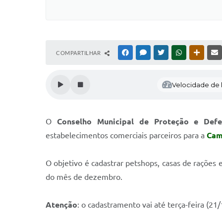
COMPARTILHAR
FACEBOOK
MESSENGER
TWITTER
WHATSAPP
OUTRAS
Velocidade de l
O
Conselho Municipal de Proteção e Def
estabelecimentos comerciais parceiros para a
Cam
O objetivo é cadastrar petshops, casas de rações
do mês de dezembro.
Atenção
: o cadastramento vai até terça-feira (21/