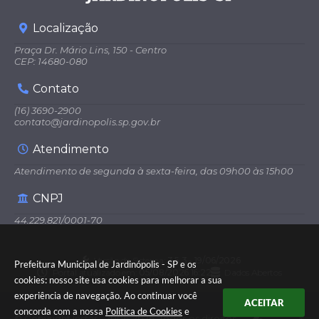
Localização
Praça Dr. Mário Lins, 150 - Centro
CEP: 14680-080
Contato
(16) 3690-2900
contato@jardinopolis.sp.gov.br
Atendimento
Atendimento de segunda à sexta-feira, das 09h00 às 15h00
CNPJ
44.229.821/0001-70
Versão do Sistema:
3.5.3 - 19/06/2026
Prefeitura Municipal de Jardinópolis - SP e os
Portal atualizado em:
05/08/2026 16:22
Dados Abertos
cookies: nosso site usa cookies para melhorar a sua
experiência de navegação. Ao continuar você
ACEITAR
concorda com a nossa
Política de Cookies
e
© Copyright Instar - 2006-2026. Todos os direitos