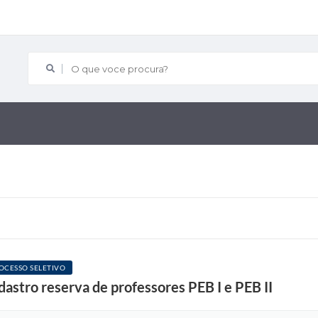
O que voce procura?
OCESSO SELETIVO
astro reserva de professores PEB I e PEB II