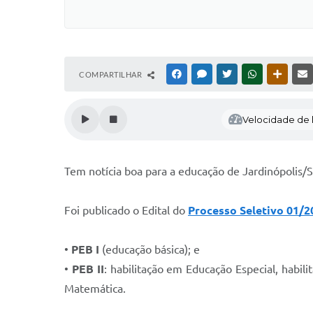
COMPARTILHAR
FACEBOOK
MESSENGER
TWITTER
WHATSAPP
OUTRAS
Velocidade de l
Tem notícia boa para a educação de Jardinópolis/S
Foi publicado o Edital do
Processo Seletivo 01/2
•
PEB I
(educação básica); e
•
PEB II
: habilitação em Educação Especial, habili
Matemática.