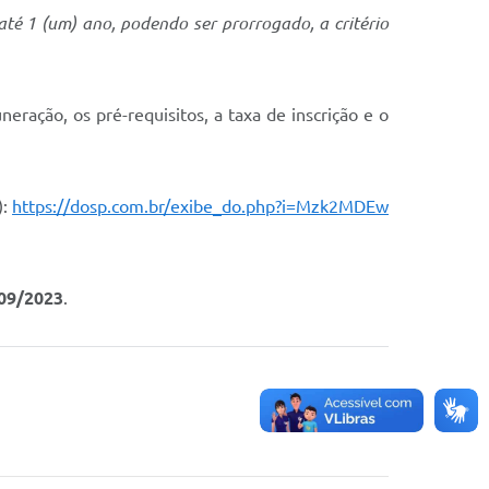
té 1 (um) ano, podendo ser prorrogado, a critério
eração, os pré-requisitos, a taxa de inscrição e o
):
https://dosp.com.br/exibe_do.php?i=Mzk2MDEw
09/2023
.