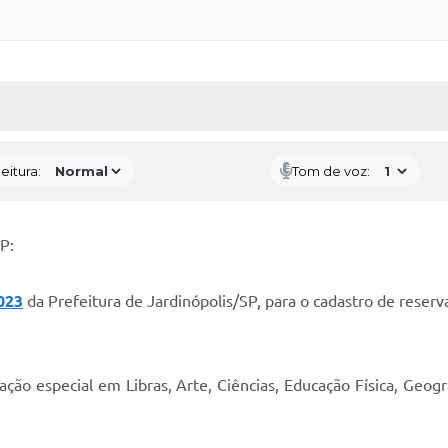
 MÍDIAS
RECEBA NOTÍCIAS
eitura:
Tom de voz:
P:
023
da Prefeitura de Jardinópolis/SP, para o cadastro de reserv
tação especial em Libras, Arte, Ciências, Educação Física, Geogr