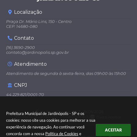
Localização
Praça Dr. Mário Lins, 150 - Centro
CEP: 14680-080
Contato
(16) 3690-2900
contato@jardinopolis.sp.gov.br
Atendimento
Atendimento de segunda à sexta-feira, das 09h00 às 15h00
CNPJ
44.229.821/0001-70
Versão do Sistema:
3.5.3 - 19/06/2026
Prefeitura Municipal de Jardinópolis - SP e os
Portal atualizado em:
05/08/2026 16:22
Dados Abertos
cookies: nosso site usa cookies para melhorar a sua
experiência de navegação. Ao continuar você
ACEITAR
concorda com a nossa
Política de Cookies
e
© Copyright Instar - 2006-2026. Todos os direitos