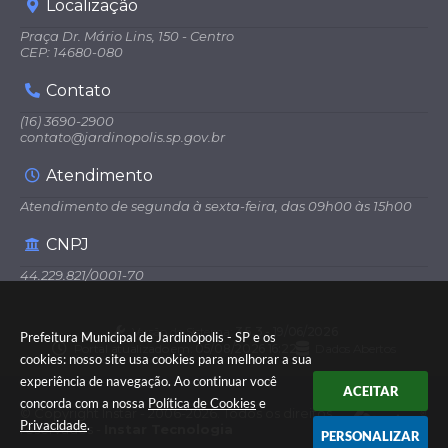
Localização
Praça Dr. Mário Lins, 150 - Centro
CEP: 14680-080
Contato
(16) 3690-2900
contato@jardinopolis.sp.gov.br
Atendimento
Atendimento de segunda à sexta-feira, das 09h00 às 15h00
CNPJ
44.229.821/0001-70
Versão do Sistema:
3.5.3 - 19/06/2026
Prefeitura Municipal de Jardinópolis - SP e os
Portal atualizado em:
05/08/2026 16:22
Dados Abertos
cookies: nosso site usa cookies para melhorar a sua
experiência de navegação. Ao continuar você
ACEITAR
concorda com a nossa
Política de Cookies
e
© Copyright Instar - 2006-2026. Todos os direitos
Privacidade
.
reservados -
Instar Tecnologia
PERSONALIZAR