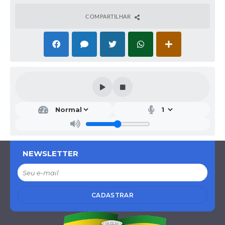
COMPARTILHAR
Secr
etar
ia
Mu
nici
pal
NEWSLETTER
de
Saú
de
(SES
AU)
CADASTRAR
Ivani
ce
Mari