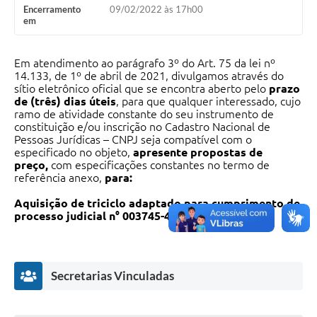
Encerramento
09/02/2022 às 17h00
em
Em atendimento ao parágrafo 3º do Art. 75 da lei nº
14.133, de 1º de abril de 2021, divulgamos através do
sítio eletrônico oficial que se encontra aberto pelo
prazo
de (três) dias úteis
, para que qualquer interessado, cujo
ramo de atividade constante do seu instrumento de
constituição e/ou inscrição no Cadastro Nacional de
Pessoas Jurídicas – CNPJ seja compatível com o
especificado no objeto,
apresente propostas de
preço,
com especificações constantes no termo de
referência anexo,
para:
Aquisição de triciclo adaptado para cumprimento de
processo judicial n° 003745-44.2012.8.26.0300.
Os interessados poderão encaminhar suas propostas para
o seguinte endereço
eletrônico:
compras@jardinopolis.sp.gov.br
Secretarias Vinculadas