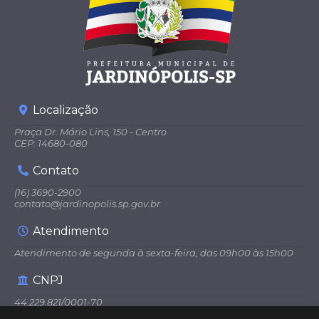
a
Cest
ari
Dan
daro
Localização
Praça Dr. Mário Lins, 150 - Centro
CEP: 14680-080
Contato
(16) 3690-2900
contato@jardinopolis.sp.gov.br
Atendimento
Atendimento de segunda à sexta-feira, das 09h00 às 15h00
CNPJ
44.229.821/0001-70