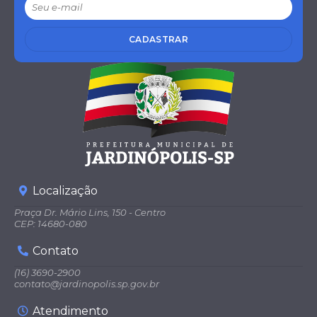
CADASTRAR
Localização
Praça Dr. Mário Lins, 150 - Centro
CEP: 14680-080
Contato
(16) 3690-2900
contato@jardinopolis.sp.gov.br
Atendimento