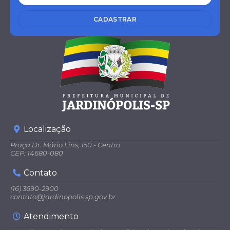
CADASTRAR
Localização
Praça Dr. Mário Lins, 150 - Centro
CEP: 14680-080
Contato
(16) 3690-2900
contato@jardinopolis.sp.gov.br
Atendimento