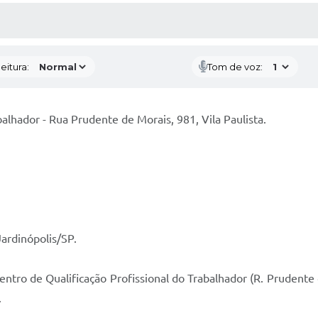
 MÍDIAS
RECEBA NOTÍCIAS
eitura:
Tom de voz:
balhador - Rua Prudente de Morais, 981, Vila Paulista.
Jardinópolis/SP.
Centro de Qualificação Profissional do Trabalhador (R. Prudente d
.