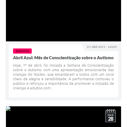
01 ABR 2025 - 16h09
EVENTOS
Abril Azul: Mês de Conscientização sobre o Autismo
Hoje, 1º de abril, foi iniciada a Semana de Conscientização
sobre o Autismo com uma apresentação emocionante das
crianças do Núcleo, que encantaram a todos com um coral
cheio de alegria e sensibilidade. A performance comoveu o
público e reforçou a importância de promover a inclusão de
crianças e adultos com...
MAR
28