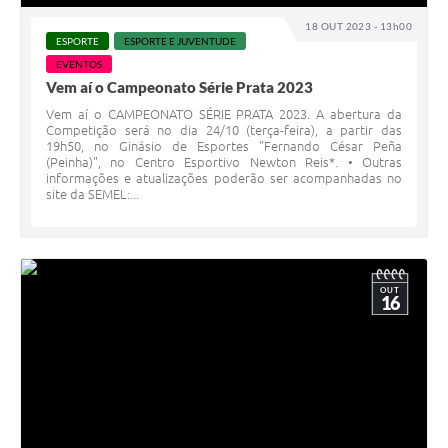
18 OUT 2023 - 13h00
ESPORTE
ESPORTE E JUVENTUDE
EVENTOS
Vem aí o Campeonato Série Prata 2023
Vem aí o CAMPEONATO SÉRIE PRATA 2023. A abertura da
Competição será no dia 24/10 (terça-feira), a partir das
19h50, no Ginásio de Esportes "Fernando César Peña
(Peinha)", no Centro Esportivo Newton Reis*. • Outras
informações e atualizações poderão ser acompanhadas no
site da SEMEL:...
OUT
16