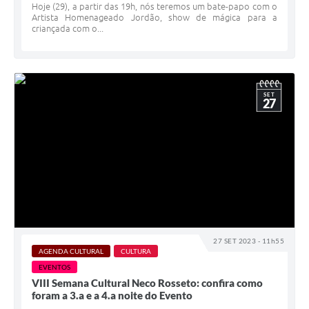
Hoje (29), a partir das 19h, nós teremos um bate-papo com o
Artista Homenageado Jordão, show de mágica para a
criançada com o...
SET
27
27 SET 2023 - 11h55
AGENDA CULTURAL
CULTURA
EVENTOS
VIII Semana Cultural Neco Rosseto: confira como
foram a 3.a e a 4.a noite do Evento