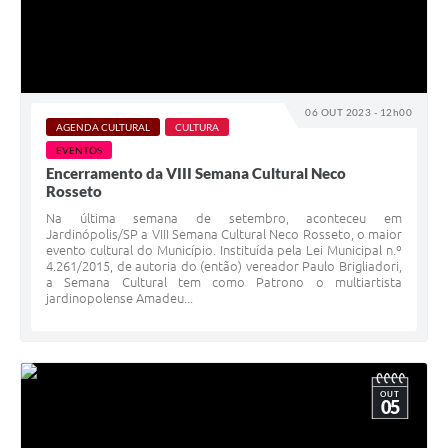
06 OUT 2023 - 12h00
AGENDA CULTURAL
CULTURA
EVENTOS
Encerramento da VIII Semana Cultural Neco
Rosseto
Na última semana de setembro, aconteceu em
Jardinópolis/SP a VIII Semana Cultural Neco Rosseto, o maior
evento cultural do Município. Instituída pela Lei Municipal n.º
4.261/2015, de autoria do (então) vereador Paulo Brigliadori,
a Semana Cultural tem como Patrono o multiartista
jardinopolense Amadeu...
OUT
05