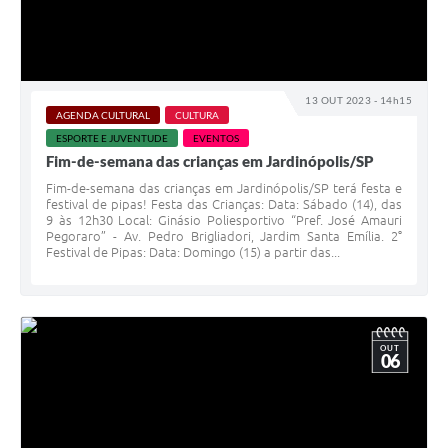
13 OUT 2023 - 14h15
AGENDA CULTURAL
CULTURA
ESPORTE E JUVENTUDE
EVENTOS
Fim-de-semana das crianças em Jardinópolis/SP
Fim-de-semana das crianças em Jardinópolis/SP terá festa e
festival de pipas! Festa das Crianças: Data: Sábado (14), das
9 às 12h30 Local: Ginásio Poliesportivo “Pref. José Amauri
Pegoraro” - Av. Pedro Brigliadori, Jardim Santa Emília. 2°
Festival de Pipas: Data: Domingo (15) a partir das...
OUT
06