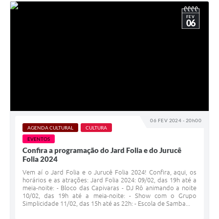
FEV
06
06 FEV 2024 - 20h00
AGENDA CULTURAL
CULTURA
EVENTOS
Confira a programação do Jard Folia e do Jurucê
Folia 2024
Vem aí o Jard Folia e o Jurucê Folia 2024! Confira, aqui, os
horários e as atrações: Jard Folia 2024: 09/02, das 19h até a
meia-noite: - Bloco das Capivaras - DJ Rô animando a noite
10/02, das 19h até a meia-noite: - Show com o Grupo
Simplicidade 11/02, das 15h até as 22h: - Escola de Samba...