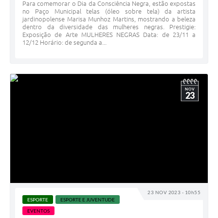
Para comemorar o Dia da Consciência Negra, estão expostas
no Paço Municipal telas (óleo sobre tela) da artista
jardinopolense Marisa Munhoz Martins, mostrando a beleza
dentro da diversidade das mulheres negras. Prestigie:
Exposição de Arte MULHERES NEGRAS Data: de 23/11 a
12/12 Horário: de segunda a...
NOV
23
23 NOV 2023 - 10h55
ESPORTE
ESPORTE E JUVENTUDE
EVENTOS