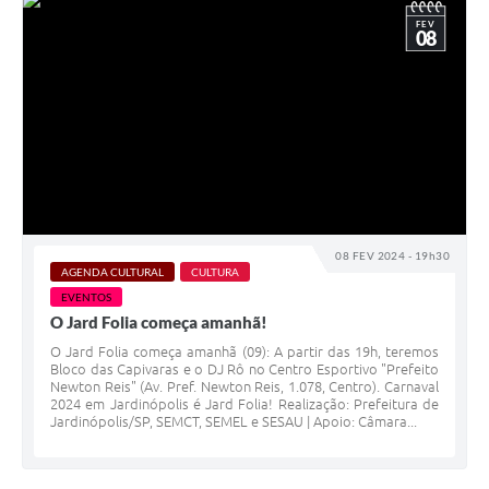
FEV
08
08 FEV 2024 - 19h30
AGENDA CULTURAL
CULTURA
EVENTOS
O Jard Folia começa amanhã!
O Jard Folia começa amanhã (09): A partir das 19h, teremos
Bloco das Capivaras e o DJ Rô no Centro Esportivo "Prefeito
Newton Reis" (Av. Pref. Newton Reis, 1.078, Centro). Carnaval
2024 em Jardinópolis é Jard Folia! Realização: Prefeitura de
Jardinópolis/SP, SEMCT, SEMEL e SESAU | Apoio: Câmara...