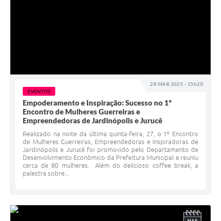
28 MAR 2025 - 15h20
EVENTOS
Empoderamento e Inspiração: Sucesso no 1º
Encontro de Mulheres Guerreiras e
Empreendedoras de Jardinópolis e Jurucê
Realizado na noite da última quinta-feira, 27, o 1º Encontro
de Mulheres Guerreiras, Empreendedoras e Inspiradoras de
Jardinópolis e Jurucê foi promovido pelo Departamento de
Desenvolvimento Econômico da Prefeitura Municipal e reuniu
cerca de 80 mulheres. Além do delicioso coffee break, a
palestra sobre...
MAR