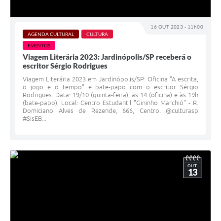
16 OUT 2023 - 11h00
AGENDA CULTURAL
CULTURA
EVENTOS
Viagem Literária 2023: Jardinópolis/SP receberá o
escritor Sérgio Rodrigues
Viagem Literária 2023 em Jardinópolis/SP: Oficina "A escrita,
o jogo e o tempo" e bate-papo com o escritor Sérgio
Rodrigues. Data: 19/10 (quinta-feira), às 14 (oficina) e às 19h
(bate-papo), Local: Centro Estudantil "Gininho Marchió" - R.
Domiciano Alves de Rezende, 666, Centro. @culturasp
#SisEB...
OUT
13