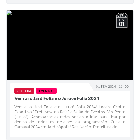
FEV
01
01 FEV 2024 - 11h00
CULTURA
EVENTOS
Vem aí o Jard Folia e o Jurucê Folia 2024
Vem aí o Jard Folia e o Jurucê Folia 2024! Locais: Centro
Esportivo "Pref. Newton Reis" e Salão de Eventos São Pedro
(Jurucê). Acompanhe as redes sociais oficias para ficar por
dentro de todos os detalhes da programação. Curta o
Carnaval 2024 em Jardinópolis! Realização: Prefeitura de...