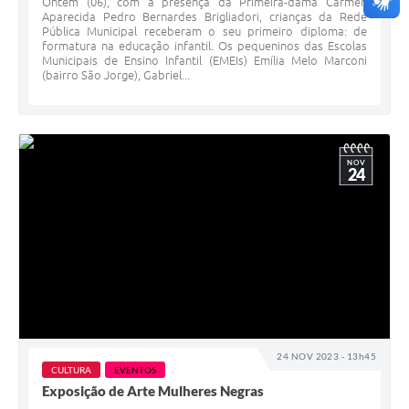
Ontem (06), com a presença da Primeira-dama Carmen
Aparecida Pedro Bernardes Brigliadori, crianças da Rede
Pública Municipal receberam o seu primeiro diploma: de
formatura na educação infantil. Os pequeninos das Escolas
Municipais de Ensino Infantil (EMEIs) Emília Melo Marconi
(bairro São Jorge), Gabriel...
NOV
24
24 NOV 2023 - 13h45
CULTURA
EVENTOS
Exposição de Arte Mulheres Negras