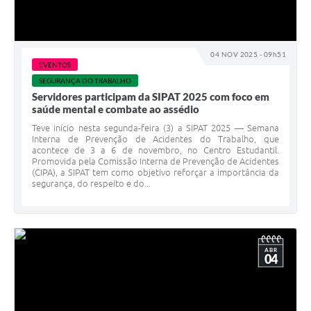
04 NOV 2025 - 09h51
EVENTOS
SEGURANÇA DO TRABALHO
Servidores participam da SIPAT 2025 com foco em
saúde mental e combate ao assédio
Teve início nesta segunda-feira (3) a SIPAT 2025 — Semana
Interna de Prevenção de Acidentes do Trabalho, que
acontece de 3 a 6 de novembro, no Centro Estudantil.
Promovida pela Comissão Interna de Prevenção de Acidentes
(CIPA), a SIPAT tem como objetivo reforçar a importância da
segurança, do respeito e do...
ABR
04