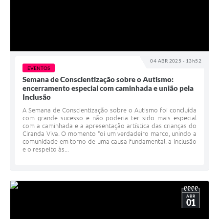
04 ABR 2025 - 13h52
EVENTOS
Semana de Conscientização sobre o Autismo:
encerramento especial com caminhada e união pela
Inclusão
A Semana de Conscientização sobre o Autismo foi concluída
com grande sucesso e não poderia ter sido mais especial
com a caminhada e a apresentação artística das crianças do
Ciranda Viva. O momento foi um verdadeiro marco, unindo a
comunidade em torno de uma causa fundamental: a inclusão
e o respeito às...
ABR
01