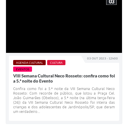
03
03 OUT 2023 - 12h00
AGENDA CULTURAL
CULTURA
EVENTOS
VIII Semana Cultural Neco Rosseto: confira como foi
a 5.ª noite do Evento
Confira como foi a 5.ª noite da VIII Semana Cultural Neco
Rosseto: Com recorde de público, que lotou a Praça Cel.
João Guimarães (Obelisco), a 5.ª noite (na última terça-feira
(26)) da VIII Semana Cultural Neco Rosseto foi inteira das
crianças e dos adolescentes de Jardinópolis/SP, que deram
um verdadeiro...