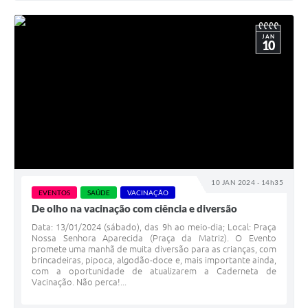
JAN
10
10 JAN 2024 - 14h35
EVENTOS
SAÚDE
VACINAÇÃO
De olho na vacinação com ciência e diversão
Data: 13/01/2024 (sábado), das 9h ao meio-dia; Local: Praça
Nossa Senhora Aparecida (Praça da Matriz). O Evento
promete uma manhã de muita diversão para as crianças, com
brincadeiras, pipoca, algodão-doce e, mais importante ainda,
com a oportunidade de atualizarem a Caderneta de
Vacinação. Não perca!...