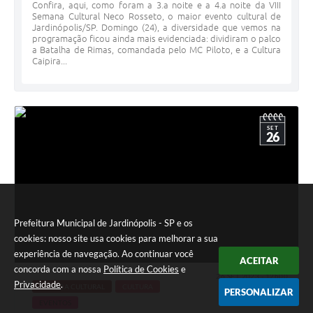
Confira, aqui, como foram a 3.a noite e a 4.a noite da VIII
Semana Cultural Neco Rosseto, o maior evento cultural de
Jardinópolis/SP. Domingo (24), a diversidade que vemos na
programação ficou ainda mais evidenciada: dividiram o palco
a Batalha de Rimas, comandada pelo MC Piloto, e a Cultura
Caipira...
SET
26
Prefeitura Municipal de Jardinópolis - SP e os
cookies: nosso site usa cookies para melhorar a sua
experiência de navegação. Ao continuar você
ACEITAR
concorda com a nossa
Política de Cookies
e
26 SET 2023 - 12h00
Privacidade
.
AGENDA CULTURAL
CULTURA
PERSONALIZAR
EVENTOS