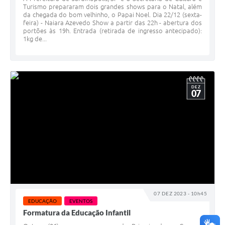
Turismo prepararam dois grandes shows para o Natal, além
da chegada do bom velhinho, o Papai Noel. Dia 22/12 (sexta-
feira) - Naiara Azevedo Show a partir das 22h - abertura dos
portões às 19h. Entrada (retirada de ingresso antecipado):
1kg de...
DEZ
07
07 DEZ 2023 - 10h45
EDUCAÇÃO
EVENTOS
Formatura da Educação Infantil