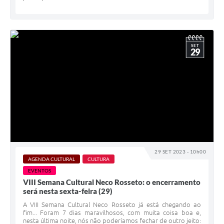
SET
29
29 SET 2023 - 10h00
AGENDA CULTURAL
CULTURA
EVENTOS
VIII Semana Cultural Neco Rosseto: o encerramento
será nesta sexta-feira (29)
A VIII Semana Cultural Neco Rosseto já está chegando ao
fim... Foram 7 dias maravilhosos, com muita coisa boa e,
nesta última noite, nós não poderíamos fechar de outro jeito: