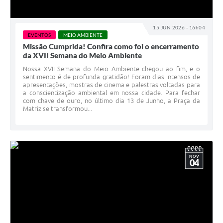
15 JUN 2026 - 16h04
EVENTOS
MEIO AMBIENTE
Missão Cumprida! Confira como foi o encerramento
da XVII Semana do Meio Ambiente
Nossa XVII Semana do Meio Ambiente chegou ao fim, e o
sentimento é de profunda gratidão! Foram dias intensos de
apresentações, mostras de cinema e palestras voltadas para
a conscientização ambiental em nossa cidade. Para fechar
com chave de ouro, no último dia 13 de Junho, a Praça da
Matriz se transformou...
NOV
04