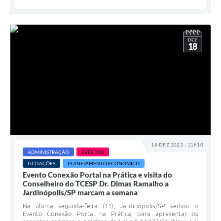
DEZ
18
18 DEZ 2023 - 11h10
ADMINISTRAÇÃO
EVENTOS
LICITAÇÕES
PLANEJAMENTO ECONÔMICO
Evento Conexão Portal na Prática e visita do
Conselheiro do TCESP Dr. Dimas Ramalho a
Jardinópolis/SP marcam a semana
Na última segunda-feira (11), Jardinópolis/SP sediou o
Evento Conexão Portal na Prática, para apresentar os