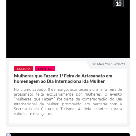
10
10 MAR 2025 - 09h23
CULTURA
EVENTOS
Mulheres que Fazem: 1ª Feira de Artesanato em
homenagem ao Dia Internacional da Mulher
No último sábado, 8 de março, aconteceu a primeira feira de
artesanato feita exclusivamente por mulheres. O evento
"Mulheres que Fazem" foi parte da comemoração do Dia
Internacional da Mulher, promovido em parceria com a
Secretaria da Cultura e Turismo. A ideia aconteceu para
valorizar e divulgar os...