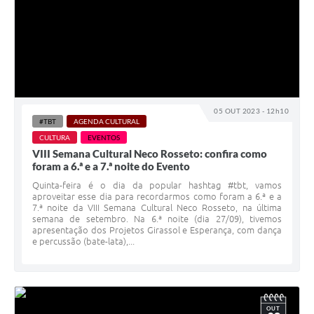
05 OUT 2023 - 12h10
#TBT
AGENDA CULTURAL
CULTURA
EVENTOS
VIII Semana Cultural Neco Rosseto: confira como
foram a 6.ª e a 7.ª noite do Evento
Quinta-feira é o dia da popular hashtag #tbt, vamos
aproveitar esse dia para recordarmos como foram a 6.ª e a
7.ª noite da VIII Semana Cultural Neco Rosseto, na última
semana de setembro. Na 6.ª noite (dia 27/09), tivemos
apresentação dos Projetos Girassol e Esperança, com dança
e percussão (bate-lata),...
OUT