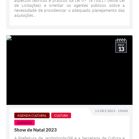
aspectos teóricos e práticos da Lei n.º 14.133/21 (Nova Lei
de Licitações) e orientar os agentes públicos sobre a
necessidade de providenciar o adequado planejamento das
aquisições...
DEZ
13
13 DEZ 2023 - 19h00
AGENDA CULTURAL
CULTURA
EVENTOS
Show de Natal 2023
A Prefeitura de Jardinópolis/SP e a Secretaria de Cultura e