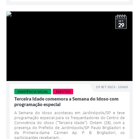
SET
29
29 SET 2023 - 12h00
ASSISTÊNCIA SOCIAL
EVENTOS
Terceira Idade comemora a Semana do Idoso com
programação especial
A Semana do Idoso aconteceu em Jardinópolis/SP e teve
programação especial para os frequentadores do Centro de
Convivência do Idoso ("Terceira Idade"). Ontem (28), com a
presença do Prefeito de Jardinópolis/SP Paulo Brigliadori e
da Primeira-dama Carmen Ap. P. B. Brigliadori, os
participantes receberam...