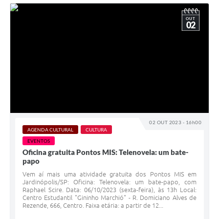
OUT
02
02 OUT 2023 - 16h00
AGENDA CULTURAL
CULTURA
EVENTOS
Oficina gratuita Pontos MIS: Telenovela: um bate-
papo
Vem aí mais uma atividade gratuita dos Pontos MIS em
Jardinópolis/SP: Oficina: Telenovela: um bate-papo, com
Raphael Scire. Data: 06/10/2023 (sexta-feira), às 13h Local:
Centro Estudantil "Gininho Marchió" - R. Domiciano Alves de
Rezende, 666, Centro. Faixa etária: a partir de 12...