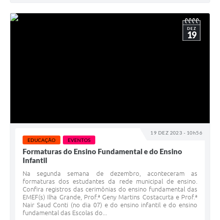
DEZ
19
19 DEZ 2023 - 10h56
EDUCAÇÃO
EVENTOS
Formaturas do Ensino Fundamental e do Ensino
Infantil
Na segunda semana de dezembro, aconteceram as
formaturas dos estudantes da rede municipal de ensino.
Confira registros das cerimônias do ensino fundamental das
EMEF(s) Ilha Grande, Prof.ª Geny Martins Costacurta e Prof.ª
Nair Saud Conti (no dia 07) e do ensino infantil e do ensino
fundamental das Escolas do...