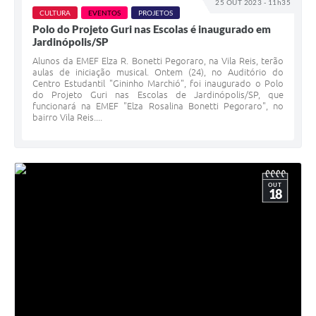
25 OUT 2023 - 11h35
CULTURA
EVENTOS
PROJETOS
Polo do Projeto Guri nas Escolas é inaugurado em
Jardinópolis/SP
Alunos da EMEF Elza R. Bonetti Pegoraro, na Vila Reis, terão
aulas de iniciação musical. Ontem (24), no Auditório do
Centro Estudantil "Gininho Marchió", foi inaugurado o Polo
do Projeto Guri nas Escolas de Jardinópolis/SP, que
funcionará na EMEF "Elza Rosalina Bonetti Pegoraro", no
bairro Vila Reis....
OUT
18