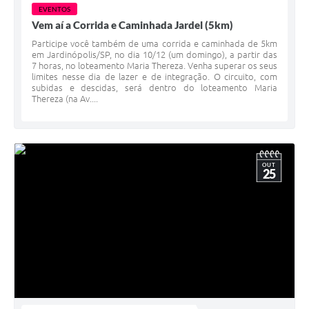
EVENTOS
Vem aí a Corrida e Caminhada Jardel (5km)
Participe você também de uma corrida e caminhada de 5km
em Jardinópolis/SP, no dia 10/12 (um domingo), a partir das
7 horas, no loteamento Maria Thereza. Venha superar os seus
limites nesse dia de lazer e de integração. O circuito, com
subidas e descidas, será dentro do loteamento Maria
Thereza (na Av....
OUT
25