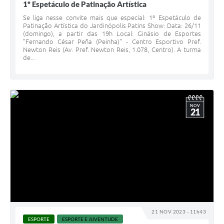
1º Espetáculo de Patinação Artística
Se liga nesse convite mais que especial: 1º Espetáculo de
Patinação Artística do Jardinópolis Patins Show: Data: 26/11
(domingo), a partir das 19h Local: Ginásio de Esportes
"Fernando César Peña (Peinha)" - Centro Esportivo Pref.
Newton Reis (Av. Pref. Newton Reis, 1.078, Centro). A turma
de...
NOV
21
21 NOV 2023 - 11h43
ESPORTE
ESPORTE E JUVENTUDE