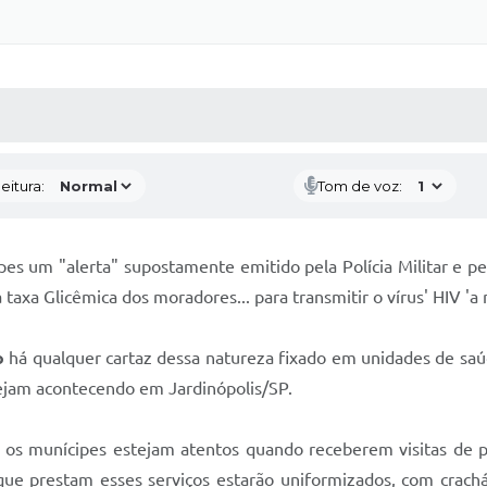
 MÍDIAS
RECEBA NOTÍCIAS
eitura:
Tom de voz:
pes um "alerta" supostamente emitido pela Polícia Militar e pel
axa Glicêmica dos moradores... para transmitir o vírus' HIV 'a m
o
há qualquer cartaz dessa natureza fixado em unidades de sa
tejam acontecendo em Jardinópolis/SP.
e os munícipes estejam atentos quando receberem visitas de
que prestam esses serviços estarão uniformizados, com crac