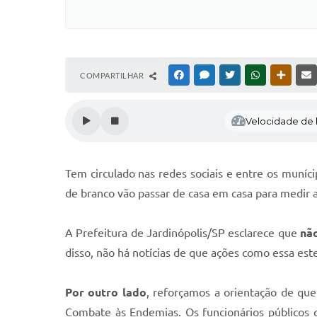
COMPARTILHAR
FACEBOOK
MESSENGER
TWITTER
WHATSAPP
OUTRAS
Velocidade de l
Tem circulado nas redes sociais e entre os muníci
de branco vão passar de casa em casa para medir a t
A Prefeitura de Jardinópolis/SP esclarece que
nã
disso, não há notícias de que ações como essa es
Por outro lado
, reforçamos a orientação de qu
Combate às Endemias. Os funcionários públicos 