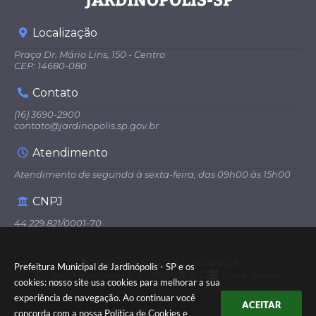
Localização
Praça Dr. Mário Lins, 150 - Centro
CEP: 14680-080
Contato
(16) 3690-2900
contato@jardinopolis.sp.gov.br
Atendimento
Atendimento de segunda à sexta-feira, das 09h00 às 15h00
CNPJ
44.229.821/0001-70
Versão do Sistema:
3.5.3 - 19/06/2026
Prefeitura Municipal de Jardinópolis - SP e os
Portal atualizado em:
05/08/2026 16:22
Dados Abertos
cookies: nosso site usa cookies para melhorar a sua
experiência de navegação. Ao continuar você
ACEITAR
concorda com a nossa
Política de Cookies
e