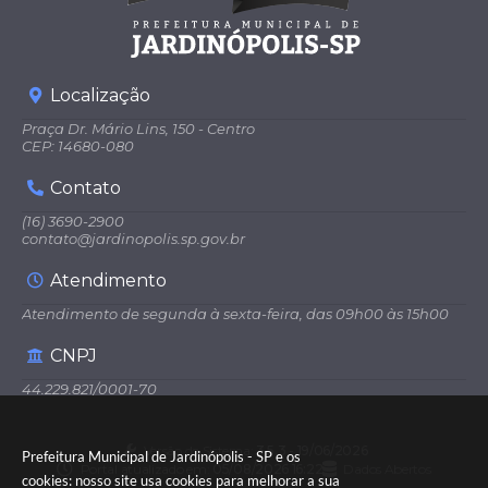
Localização
Praça Dr. Mário Lins, 150 - Centro
CEP: 14680-080
Contato
(16) 3690-2900
contato@jardinopolis.sp.gov.br
Atendimento
Atendimento de segunda à sexta-feira, das 09h00 às 15h00
CNPJ
44.229.821/0001-70
Versão do Sistema:
3.5.3 - 19/06/2026
Prefeitura Municipal de Jardinópolis - SP e os
Portal atualizado em:
05/08/2026 16:22
Dados Abertos
cookies: nosso site usa cookies para melhorar a sua