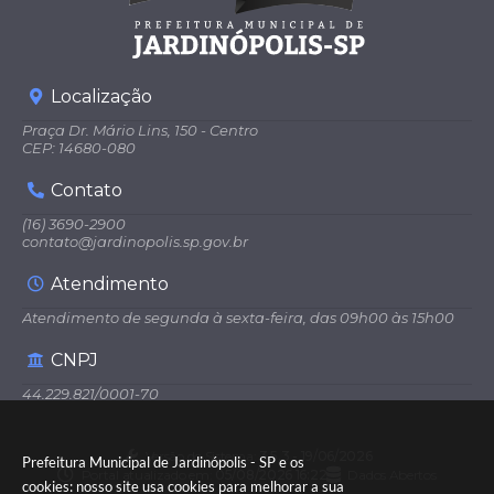
Localização
Praça Dr. Mário Lins, 150 - Centro
CEP: 14680-080
Contato
(16) 3690-2900
contato@jardinopolis.sp.gov.br
Atendimento
Atendimento de segunda à sexta-feira, das 09h00 às 15h00
CNPJ
44.229.821/0001-70
Versão do Sistema:
3.5.3 - 19/06/2026
Prefeitura Municipal de Jardinópolis - SP e os
Portal atualizado em:
05/08/2026 16:22
Dados Abertos
cookies: nosso site usa cookies para melhorar a sua