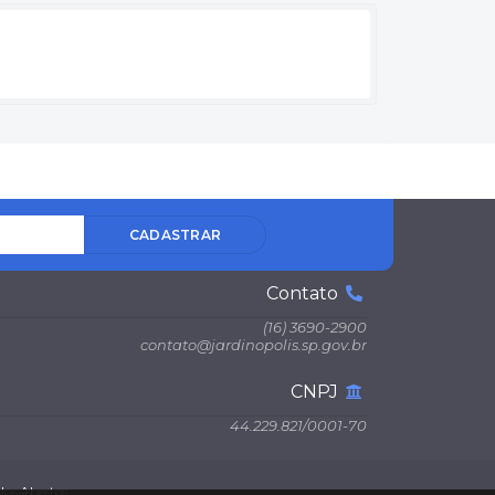
CADASTRAR
Contato
(16) 3690-2900
contato@jardinopolis.sp.gov.br
CNPJ
44.229.821/0001-70
os Abertos