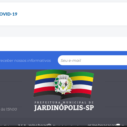
COVID-19
receber nossos informativos
 às 15h00
 do Sistema:
3.5.3 - 19/06/2026
Portal atualizado em:
05/08/2026 16:22
Dad