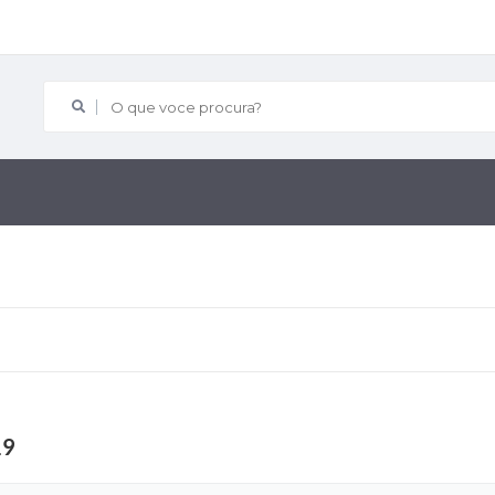
O que voce procura?
19