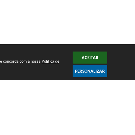
ACEITAR
ocê concorda com a nossa
Política de
PERSONALIZAR
CADASTRAR
Contato