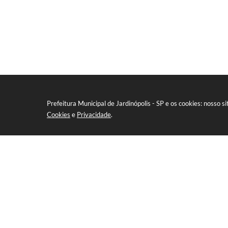
Prefeitura Municipal de Jardinópolis - SP e os cookies: nosso
Cookies
e
Privacidade
.
NEWSLETTER
Cadastre-se para 
Localização