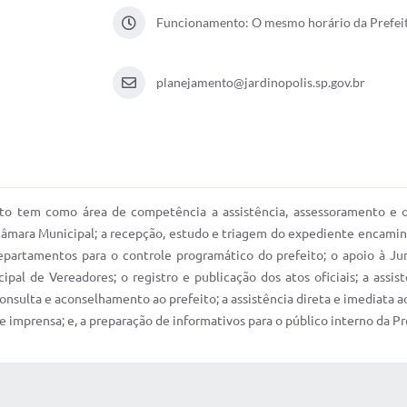
Funcionamento: O mesmo horário da Prefei
planejamento@jardinopolis.sp.gov.br
to tem como área de competência a assistência, assessoramento e o
 Câmara Municipal; a recepção, estudo e triagem do expediente encamin
artamentos para o controle programático do prefeito; o apoio à Jun
l de Vereadores; o registro e publicação dos atos oficiais; a assis
nsulta e aconselhamento ao prefeito; a assistência direta e imediata ao
 imprensa; e, a preparação de informativos para o público interno da Pr
 MÍDIAS