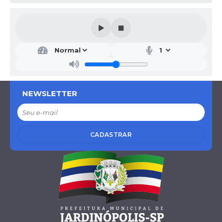
Secr
etar
ia
Mu
nici
pal
NEWSLETTER
de
Ad
mini
stra
ção
CADASTRAR
e...
Fabrí
cio
Casti
lhan
o
Bont
adini