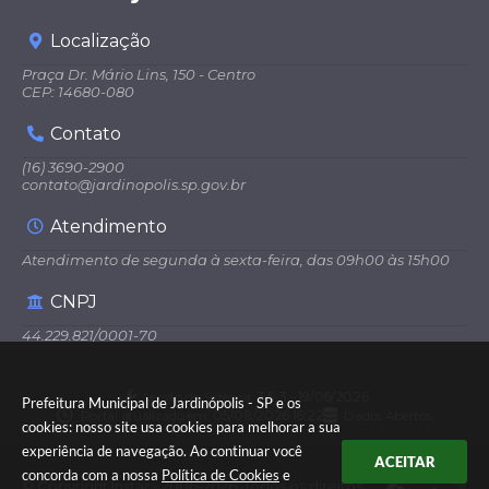
Localização
Praça Dr. Mário Lins, 150 - Centro
CEP: 14680-080
Contato
(16) 3690-2900
contato@jardinopolis.sp.gov.br
Atendimento
Atendimento de segunda à sexta-feira, das 09h00 às 15h00
CNPJ
44.229.821/0001-70
Versão do Sistema:
3.5.3 - 19/06/2026
Prefeitura Municipal de Jardinópolis - SP e os
Portal atualizado em:
05/08/2026 16:22
Dados Abertos
cookies: nosso site usa cookies para melhorar a sua
experiência de navegação. Ao continuar você
ACEITAR
concorda com a nossa
Política de Cookies
e
© Copyright Instar - 2006-2026. Todos os direitos