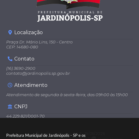
Localização
Praça Dr. Mário Lins, 150 - Centro
CEP: 14680-080
Contato
(16) 3690-2900
contato@jardinopolis.sp.gov.br
Atendimento
Atendimento de segunda à sexta-feira, das 09h00 às 15h00
CNPJ
44.229.821/0001-70
Versão do Sistema:
3.5.3 - 19/06/2026
Prefeitura Municipal de Jardinópolis - SP e os
Portal atualizado em:
05/08/2026 16:22
Dados Abertos