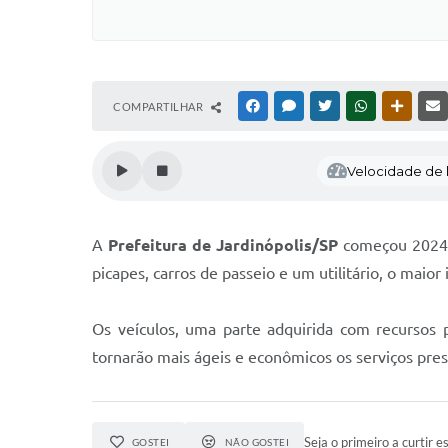
COMPARTILHAR
FACEBOOK
MESSENGER
TWITTER
WHATSAPP
OUTRAS
Velocidade de l
A
Prefeitura de Jardinópolis/SP
começou 2024 c
picapes, carros de passeio e um utilitário, o maior
Os veículos, uma parte adquirida com recursos p
tornarão mais ágeis e econômicos os serviços pre
Seja o primeiro a curtir es
GOSTEI
NÃO GOSTEI