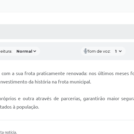
 MÍDIAS
RECEBA NOTÍCIAS
eitura:
Tom de voz:
om a sua frota praticamente renovada: nos últimos meses for
 investimento da história na frota municipal.
róprios e outra através de parcerias, garantirão maior segura
stados à população.
ta notícia.