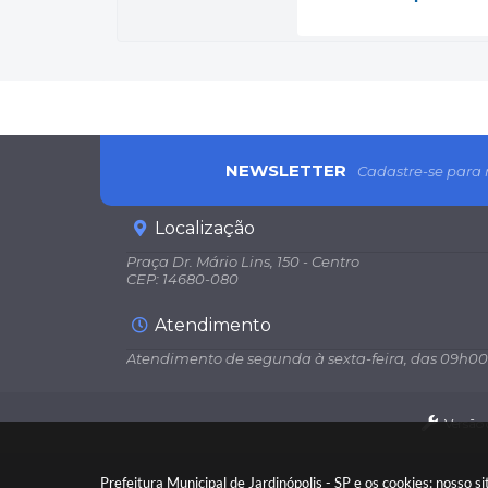
NEWSLETTER
Cadastre-se para 
Localização
Praça Dr. Mário Lins, 150 - Centro
CEP: 14680-080
Atendimento
Atendimento de segunda à sexta-feira, das 09h00
Versão
Prefeitura Municipal de Jardinópolis - SP e os cookies: nosso