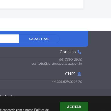
CADASTRAR
Contato
(16) 3690-2900
contato@jardinopolis.sp.gov.br
CNPJ
44.229.821/0001-70
os Abertos
ACEITAR
ocê concorda com a nossa
Política de