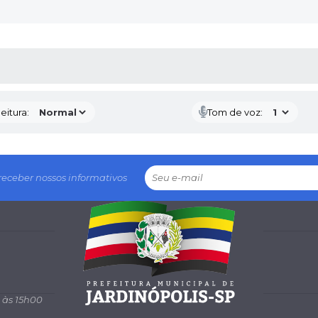
 MÍDIAS
eitura:
Tom de voz:
receber nossos informativos
 às 15h00