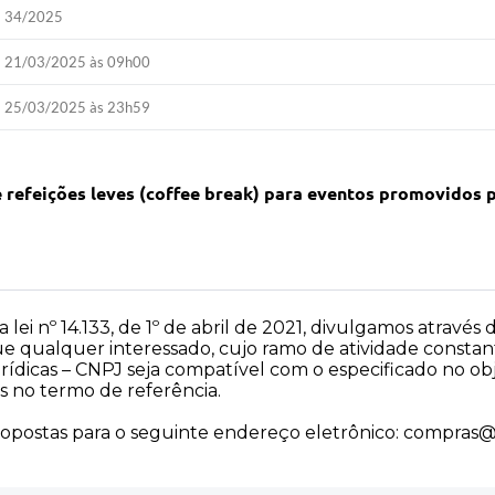
34/2025
21/03/2025 às 09h00
25/03/2025 às 23h59
refeições leves (coffee break) para eventos promovidos p
ei nº 14.133, de 1º de abril de 2021, divulgamos através d
 que qualquer interessado, cujo ramo de atividade const
urídicas – CNPJ seja compatível com o especificado no o
 no termo de referência.
opostas para o seguinte endereço eletrônico:
compras@j