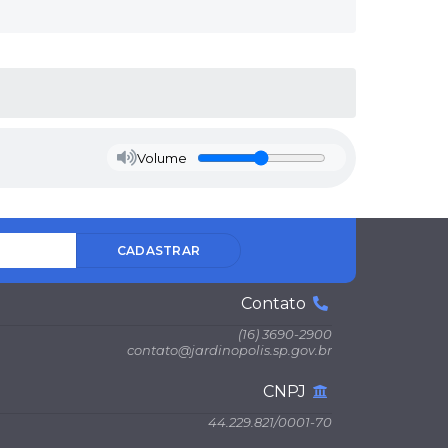
Volume
CADASTRAR
Contato
(16) 3690-2900
contato@jardinopolis.sp.gov.br
CNPJ
44.229.821/0001-70