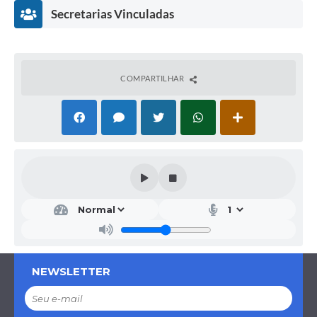
PERÍODO DE PROTOCOLO DE ENVELOPES: A partir do dia
Secretarias Vinculadas
25/05/2026
As demais informações necessárias quanto à forma de
apresentação encontram-se detalhadas no instrumento
convocatório.
COMPARTILHAR
Secr
etar
ia
Mu
nici
pal
NEWSLETTER
de
Ad
mini
stra