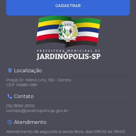
ção
CADASTRAR
e...
Fabrí
cio
Casti
lhan
o
Bont
adini
Localização
Praça Dr. Mário Lins, 150 - Centro
CEP: 14680-080
Contato
(16) 3690-2900
contato@jardinopolis.sp.gov.br
Atendimento
Atendimento de segunda à sexta-feira, das 09h00 às 15h00