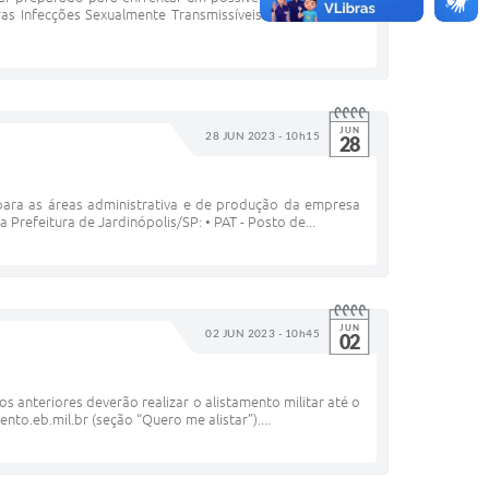
 Infecções Sexualmente Transmissíveis (IST). A PrEP é
JUN
28 JUN 2023 - 10h15
28
para as áreas administrativa e de produção da empresa
refeitura de Jardinópolis/SP: • PAT - Posto de...
JUN
02 JUN 2023 - 10h45
02
s anteriores deverão realizar o alistamento militar até o
nto.eb.mil.br (seção “Quero me alistar”)....