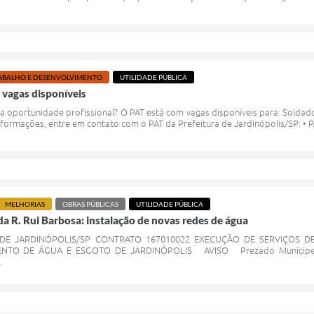
ABALHO E DESENVOLVIMENTO
UTILIDADE PÚBLICA
- vagas disponíveis
oportunidade profissional? O PAT está com vagas disponíveis para: Soldador; 
nformações, entre em contato com o PAT da Prefeitura de Jardinópolis/SP: • P
MELHORIAS
OBRAS PÚBLICAS
UTILIDADE PÚBLICA
a R. Rui Barbosa: instalação de novas redes de água
 DE JARDINÓPOLIS/SP CONTRATO 167010022 EXECUÇÃO DE SERVIÇOS 
NTO DE ÁGUA E ESGOTO DE JARDINÓPOLIS AVISO Prezado Munícipe, a P
.