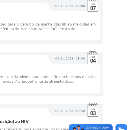
JUL
07 JUL 2023 - 10h00
07
 são para o período da manhã (das 8h ao meio-dia) em
itura de Jardinópolis/SP: • PAT - Posto de...
JUL
04 JUL 2023 - 11h00
04
sem comida. Além disso, podem ficar submersos debaixo
entos. A principal fonte de alimento dos...
JUL
03 JUL 2023 - 10h50
03
posição) ao HIV
ar preparado para enfrentar um possível contato com o