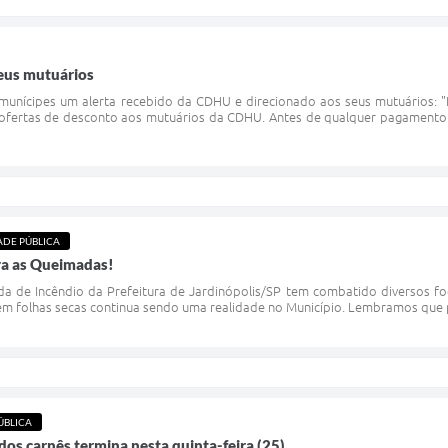
eus mutuários
unícipes um alerta recebido da CDHU e direcionado aos seus mutuários: "
e ofertas de desconto aos mutuários da CDHU. Antes de qualquer pagamento
ADE PÚBLICA
ra as Queimadas!
ada de Incêndio da Prefeitura de Jardinópolis/SP tem combatido diversos fo
em folhas secas continua sendo uma realidade no Município. Lembramos que p
ÚBLICA
dos carnês termina nesta quinta-feira (25)