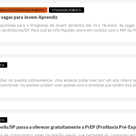
ABALHO E DESENVOLVIMENTO
UTILIDADE PÚBLICA
- vagas para Jovem Aprendiz
sponíveis para o Programa de Jovem Aprendiz (de 14 a 18 anos). As vagas
rdinópolis/SP. Para outras informações, entre em contato com o PAT da Prefe
ICA
ões no quesito sobrevivência. Uma espécie pode viver por um ano inteiro 
 sobreviver. Os animais podem viver apenas com a umidade que obtêm dos alim
ICA
polis/SP passa a oferecer gratuitamente a PrEP (Profilaxia Pré-Ex
da de comprimidos antes da relação sexual, que permitem ao organismo est