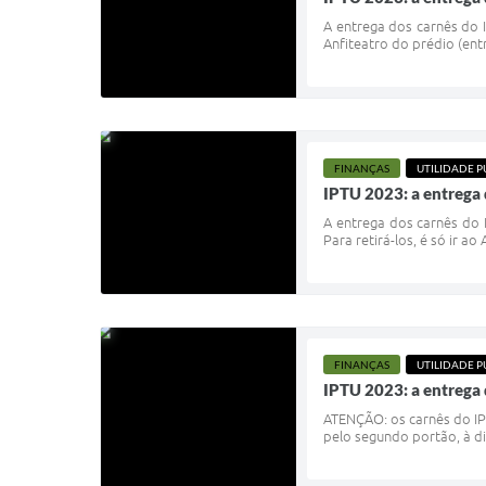
A entrega dos carnês do I
Anfiteatro do prédio (entr
FINANÇAS
UTILIDADE P
IPTU 2023: a entrega 
A entrega dos carnês do I
Para retirá-los, é só ir a
FINANÇAS
UTILIDADE P
IPTU 2023: a entrega 
ATENÇÃO: os carnês do IPTU
pelo segundo portão, à dir