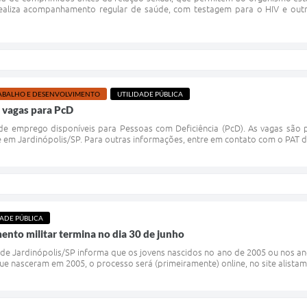
ealiza acompanhamento regular de saúde, com testagem para o HIV e outras
ABALHO E DESENVOLVIMENTO
UTILIDADE PÚBLICA
- vagas para PcD
de emprego disponíveis para Pessoas com Deficiência (PcD). As vagas são 
em Jardinópolis/SP. Para outras informações, entre em contato com o PAT da P
DADE PÚBLICA
mento militar termina no dia 30 de junho
r de Jardinópolis/SP informa que os jovens nascidos no ano de 2005 ou nos ano
ue nasceram em 2005, o processo será (primeiramente) online, no site alistame