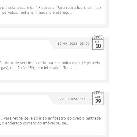
rcela única e da 1.ª parcela. Para retirá-los, é só ir ao
 intervalos. Tenha, em mãos, o endereço...
MAI
10 MAI 2023 - 09h00
10
 - data de vencimento da parcela única e da 1.ª parcela.
gas), das 9h às 15h, sem intervalos. Tenha,...
ABR
29 ABR 2023 - 11h30
29
 Para retirá-los, é só ir ao anfiteatro do prédio (entrada
, o endereço correto do imóvel ou, se...