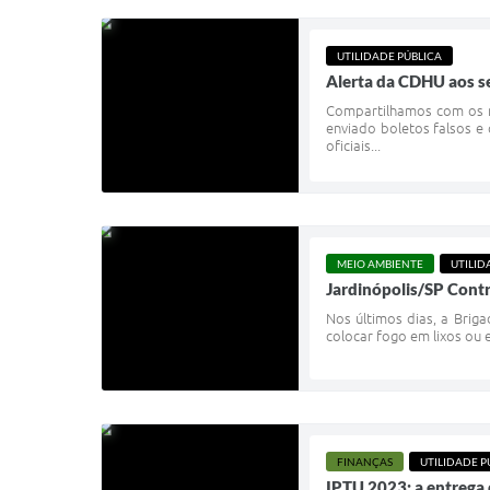
UTILIDADE PÚBLICA
Alerta da CDHU aos s
Compartilhamos com os m
enviado boletos falsos 
oficiais...
MEIO AMBIENTE
UTILID
Jardinópolis/SP Cont
Nos últimos dias, a Brig
colocar fogo em lixos ou 
FINANÇAS
UTILIDADE P
IPTU 2023: a entrega 