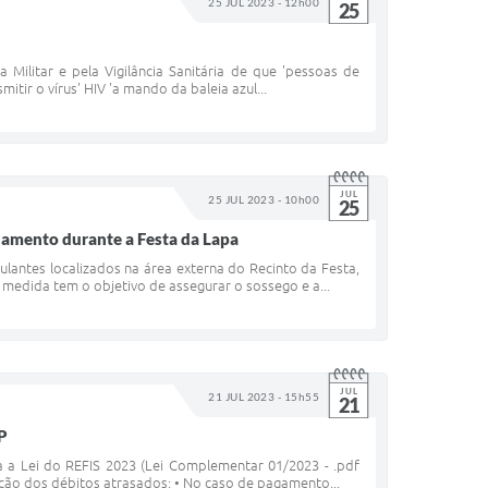
25 JUL 2023 - 12h00
25
 Militar e pela Vigilância Sanitária de que 'pessoas de
tir o vírus' HIV 'a mando da baleia azul...
JUL
25 JUL 2023 - 10h00
25
chamento durante a Festa da Lapa
lantes localizados na área externa do Recinto da Festa,
edida tem o objetivo de assegurar o sossego e a...
JUL
21 JUL 2023 - 15h55
21
SP
a a Lei do REFIS 2023 (Lei Complementar 01/2023 - .pdf
ação dos débitos atrasados: • No caso de pagamento...