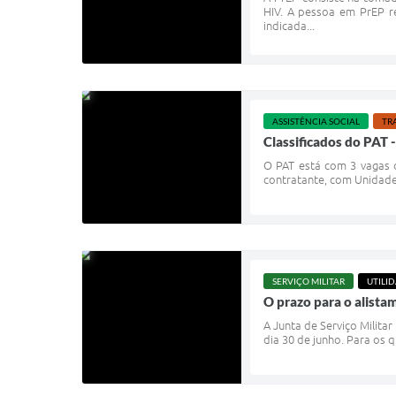
HIV. A pessoa em PrEP r
indicada...
ASSISTÊNCIA SOCIAL
TR
Classificados do PAT 
O PAT está com 3 vagas 
contratante, com Unidade 
SERVIÇO MILITAR
UTILI
O prazo para o alista
A Junta de Serviço Milita
dia 30 de junho. Para os q