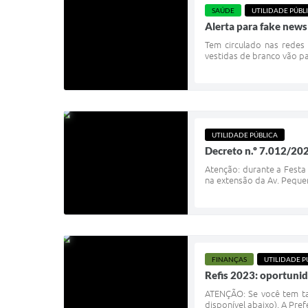
SAÚDE
UTILIDADE PÚBL
Alerta para fake new
Tem circulado nas redes 
vestidas de branco vão pa
UTILIDADE PÚBLICA
Decreto n.º 7.012/202
Atenção: durante a Festa
na extensão da Av. Peque
FINANÇAS
UTILIDADE P
Refis 2023: oportunid
ATENÇÃO: Se você tem tar
disponível abaixo). A Pre