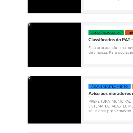
ASSISTÊNCIA SOCIAL
TR
Classificados do PAT 
Está procurando uma nova 
de limpeza. Para outras i
ÁGUA E ABASTECIMENTO
Aviso aos moradores d
PREFEITURA MUNICIPAL
SISTEMA DE ABASTECIME
solucionar problemas no..