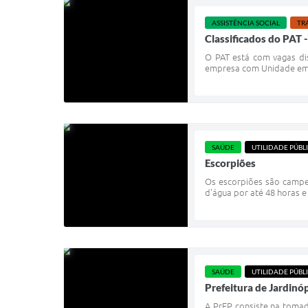
ASSISTÊNCIA SOCIAL
TR
Classificados do PAT 
O PAT está com vagas di
empresa com Unidade em Ja
SAÚDE
UTILIDADE PÚBL
Escorpiões
Os escorpiões são campe
d'água por até 48 horas e
SAÚDE
UTILIDADE PÚBL
Prefeitura de Jardinó
A PrEP consiste na toma