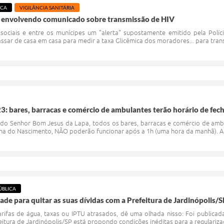
ICA
VIGILÂNCIA SANITÁRIA
s envolvendo comunicado sobre transmissão de HIV
sociais e entre os munícipes um "alerta" supostamente emitido pela Polícia
ssar de casa em casa para medir a taxa Glicêmica dos moradores... para transmi
3: bares, barracas e comércio de ambulantes terão horário de fe
 do Senhor Bom Jesus da Lapa, todos os bares, barracas e comércio de ambu
na do Nascimento, NÃO poderão funcionar após a 1h (uma hora da manhã). A m
ÚBLICA
ade para quitar as suas dívidas com a Prefeitura de Jardinópolis/
ifas de água, taxas ou IPTU atrasados, dê uma olhada nisso: Foi publicad
feitura de Jardinópolis/SP está propondo condições inéditas para a regulariz