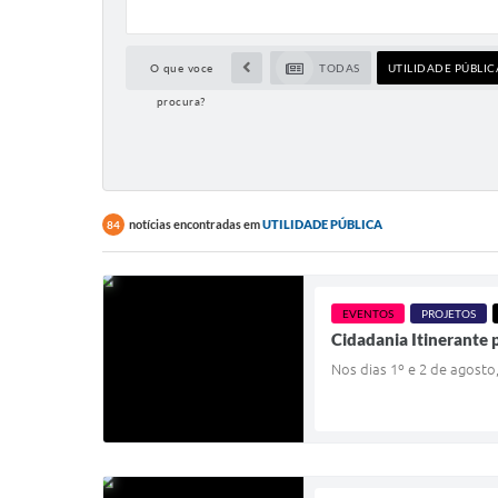
O que voce
TODAS
UTILIDADE PÚBLIC
procura?
notícias encontradas em
UTILIDADE PÚBLICA
84
EVENTOS
PROJETOS
Cidadania Itinerante 
Nos dias 1º e 2 de agost