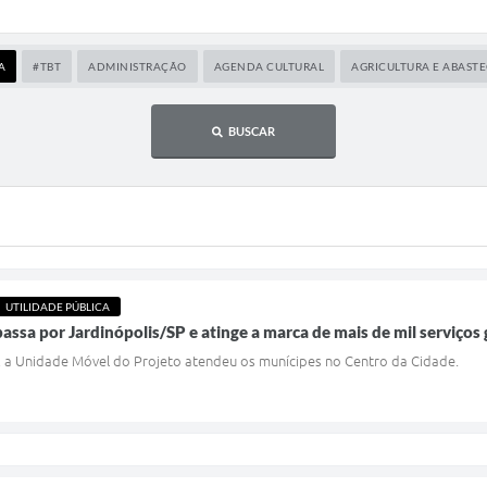
A
#TBT
ADMINISTRAÇÃO
AGENDA CULTURAL
AGRICULTURA E ABAST
BUSCAR
UTILIDADE PÚBLICA
passa por Jardinópolis/SP e atinge a marca de mais de mil serviços
o, a Unidade Móvel do Projeto atendeu os munícipes no Centro da Cidade.