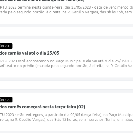
PTU 2023 termina nesta quinta-feira, dia 25/05/2023 - data de vencimento da pa
ada pelo segundo portão, à direita, na R. Getúlio Vargas), das 9h às 15h, sem
ÚBLICA
dos carnês vai até o dia 25/05
PTU 2023 está acontecendo no Paço Municipal e ela vai até o dia 25/05/2023
o Anfiteatro do prédio (entrada pelo segundo portão, à direita, na R. Getúlio Var
ÚBLICA
dos carnês começará nesta terça-feira (02)
 2023 serão entregues, a partir do dia 02/05 (terça-feira), no Paço Municipal.
eita, na R. Getúlio Vargas), das 9 às 15 horas, sem intervalos. Tenha, em mãos