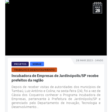
MAR
28
28 MAR 2023 - 14h00
PROJETOS
SEBRAE
TRABALHO E DESENVOLVIMENTO
Incubadora de Empresas de Jardinópolis/SP recebe
prefeitos da região
Depois de receber visitas de autoridades dos municípios de
Tambaú, Luiz Antônio e Colina; na sexta-feira (24), foi a vez de
Cássia dos Coqueiros conhecer o Programa Incubadora de
Empresas, pertencente à Prefeitura de Jardinópolis/SP e
gerenciado pelo Departamento de Inovação, Tecnologia e
Desenvolvimento...