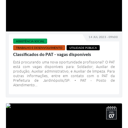
14 JUL 2023 - 09h00
ASSISTÊNCIA SOCIAL
TRABALHO E DESENVOLVIMENTO
UTILIDADE PÚBLICA
Classificados do PAT - vagas disponíveis
Está procurando uma nova oportunidade profissional? O PAT
está com vagas disponíveis para: Soldador; Auxiliar de
produção; Auxiliar administrativo; e Auxiliar de limpeza. Para
outras informações, entre em contato com o PAT da
Prefeitura de Jardinópolis/SP: • PAT - Posto de
Atendimento...
JUL
07