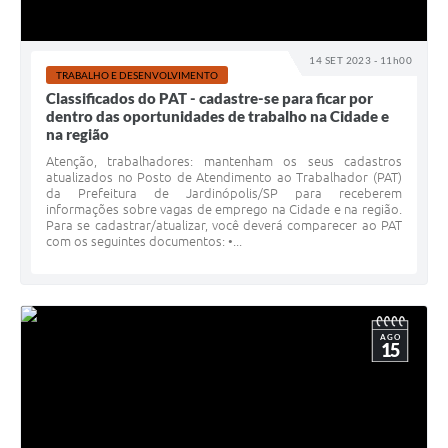
14 SET 2023 - 11h00
TRABALHO E DESENVOLVIMENTO
Classificados do PAT - cadastre-se para ficar por
dentro das oportunidades de trabalho na Cidade e
na região
Atenção, trabalhadores: mantenham os seus cadastros
atualizados no Posto de Atendimento ao Trabalhador (PAT)
da Prefeitura de Jardinópolis/SP para receberem
informações sobre vagas de emprego na Cidade e na região.
Para se cadastrar/atualizar, você deverá comparecer ao PAT
com os seguintes documentos: •...
AGO
15