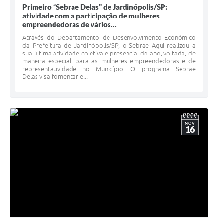
Primeiro “Sebrae Delas” de Jardinópolis/SP:
atividade com a participação de mulheres
empreendedoras de vários...
Através do Departamento de Desenvolvimento Econômico
da Prefeitura de Jardinópolis/SP, o Sebrae Aqui realizou a
sua última atividade coletiva e presencial do ano, voltada, de
maneira especial, para as mulheres empreendedoras e de
representatividade no Município. O programa Sebrae
Delas visa fomentar e...
NOV
16