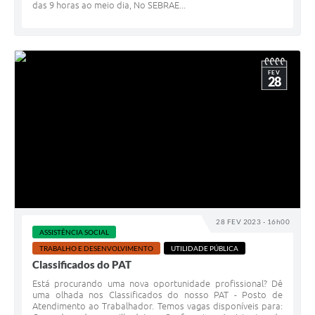
das 9 horas ao meio dia, No SEBRAE...
FEV
28
28 FEV 2023 - 16h00
ASSISTÊNCIA SOCIAL
TRABALHO E DESENVOLVIMENTO
UTILIDADE PÚBLICA
Classificados do PAT
Está procurando uma nova oportunidade profissional? Dê
uma olhada nos Classificados do nosso PAT - Posto de
Atendimento ao Trabalhador. Temos vagas disponíveis para: