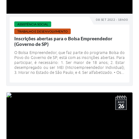
08 SET 2022 - 18h00
ASSISTÊNCIA SOCIAL
TRABALHO E DESENVOLVIMENTO
Inscrições abertas para o Bolsa Empreendedor
(Governo de SP)
O Bolsa Empreendedor, que faz parte do programa Bolsa do
Povo do Governo de SP, está com as inscrições abertas. Para
participar, é necessário: 1. Ser maior de 18 anos; 2. Estar
desempregado ou ser MEI (Microempreendedor Individual);
3. Morar no Estado de São Paulo; e 4. Ser alfabetizado. • Os...
AGO
26