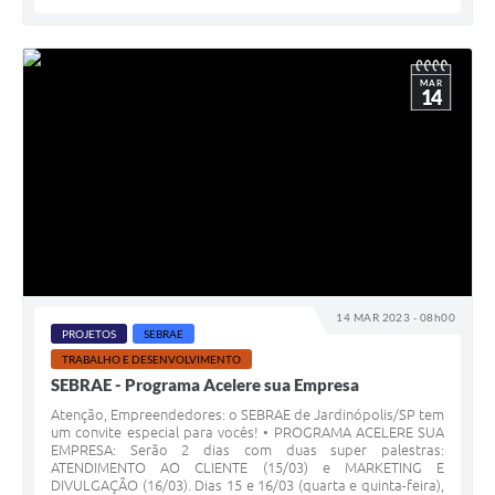
MAR
14
14 MAR 2023 - 08h00
PROJETOS
SEBRAE
TRABALHO E DESENVOLVIMENTO
SEBRAE - Programa Acelere sua Empresa
Atenção, Empreendedores: o SEBRAE de Jardinópolis/SP tem
um convite especial para vocês! • PROGRAMA ACELERE SUA
EMPRESA: Serão 2 dias com duas super palestras:
ATENDIMENTO AO CLIENTE (15/03) e MARKETING E
DIVULGAÇÃO (16/03). Dias 15 e 16/03 (quarta e quinta-feira),