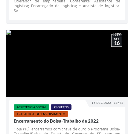
Operador de empilhadeira; Conferente; Assistente de
logística; Encarregado de logística; e Analista de logística.
Se...
DEZ
16
16 DEZ 2022 - 13h48
ASSISTÊNCIA SOCIAL
PROJETOS
TRABALHO E DESENVOLVIMENTO
Encerramento do Bolsa-Trabalho de 2022
Hoje (16), encerramos com chave de ouro o Programa Bolsa-
Trabalho (Bolsa do Povo), do Governo de SP, com um