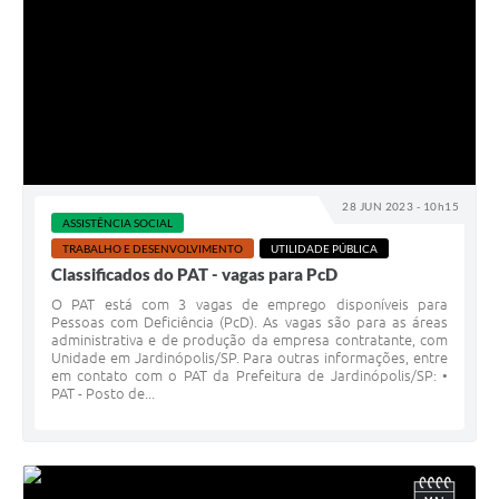
28 JUN 2023 - 10h15
ASSISTÊNCIA SOCIAL
TRABALHO E DESENVOLVIMENTO
UTILIDADE PÚBLICA
Classificados do PAT - vagas para PcD
O PAT está com 3 vagas de emprego disponíveis para
Pessoas com Deficiência (PcD). As vagas são para as áreas
administrativa e de produção da empresa contratante, com
Unidade em Jardinópolis/SP. Para outras informações, entre
em contato com o PAT da Prefeitura de Jardinópolis/SP: •
PAT - Posto de...