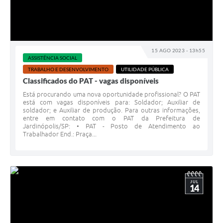
15 AGO 2023 - 13h55
ASSISTÊNCIA SOCIAL
TRABALHO E DESENVOLVIMENTO
UTILIDADE PÚBLICA
Classificados do PAT - vagas disponíveis
Está procurando uma nova oportunidade profissional? O PAT
está com vagas disponíveis para: Soldador; Auxiliar de
soldador; e Auxiliar de produção. Para outras informações,
entre em contato com o PAT da Prefeitura de
Jardinópolis/SP: • PAT - Posto de Atendimento ao
Trabalhador End.: Praça...
JUL
14