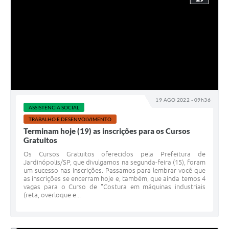
19 AGO 2022 - 09h36
ASSISTÊNCIA SOCIAL
TRABALHO E DESENVOLVIMENTO
Terminam hoje (19) as inscrições para os Cursos
Gratuitos
Os Cursos Gratuitos oferecidos pela Prefeitura de
Jardinópolis/SP, que divulgamos na segunda-feira (15), foram
um sucesso nas inscrições. Passamos para lembrar você que
as inscrições se encerram hoje e, também, que ainda temos 4
vagas para o Curso de "Costura em máquinas industriais
(reta, overloque e...