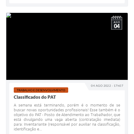
AGO
04
04 AGO 2022 - 17h07
TRABALHO E DESENVOLVIMENTO
Classificados do PAT
A semana está terminando, porém é o momento de se
buscar novas oportunidades profissionais! Esse também é o
objetivo do PAT - Posto de Atendimento ao Trabalhador, que
está divulgando uma vaga aberta (contratação imediata)
para: Inventariante (responsável por auxiliar na classificação,
identificação e...