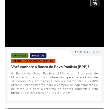
MAI
19
19 MAI 2023 - 10h10
FINANÇAS
PROJETOS
TRABALHO E DESENVOLVIMENTO
Você conhece o Banco do Povo Paulista (BPP)?
O Banco do Povo Paulista (BPP) é um Programa de
Microcrédito Produtivo oferecido pela Prefeitura de
Jardinópolis/SP em parceria com o Governo de SP. O BPP
oferece financiamentos para a compra de equipamentos e
de estoque e para a reforma de pontos comerciais, sem
burocracia e com taxas de juros reduzidas....