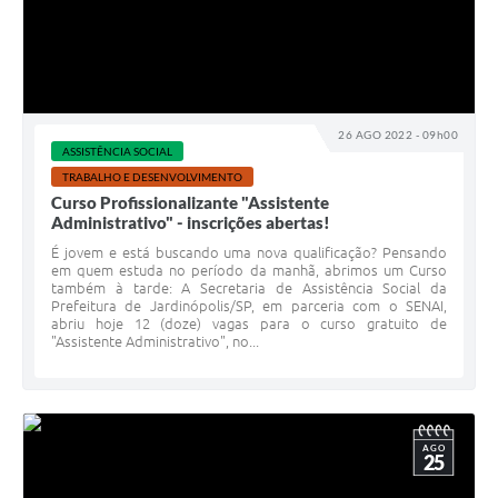
26 AGO 2022 - 09h00
ASSISTÊNCIA SOCIAL
TRABALHO E DESENVOLVIMENTO
Curso Profissionalizante "Assistente
Administrativo" - inscrições abertas!
É jovem e está buscando uma nova qualificação? Pensando
em quem estuda no período da manhã, abrimos um Curso
também à tarde: A Secretaria de Assistência Social da
Prefeitura de Jardinópolis/SP, em parceria com o SENAI,
abriu hoje 12 (doze) vagas para o curso gratuito de
"Assistente Administrativo", no...
AGO
25