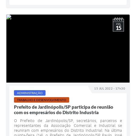
JUL
15
15 JUL 2022 - 17h30
ADMINISTRAÇÃO
TRABALHO E DESENVOLVIMENTO
Prefeito de Jardinópolis/SP participa de reunião
com os empresários do Distrito Industria
O Prefeito de Jardinópolis/SP, secretários, parceiros e
representantes da Associação Comercial e Industrial se
reuniram com empresários do Distrito Industrial: Na última
quinta-feira (14), o Prefeito de Jardinópolis/SP Paulo José