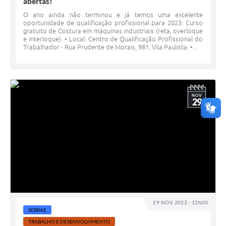
abertas!
O ano ainda não terminou e já temos uma excelente
oportunidade de qualificação profissional para 2023: Curso
gratuito de Costura em máquinas industriais (reta, overloque
e interloque). • Local: Centro de Qualificação Profissional do
Trabalhador - Rua Prudente de Morais, 981, Vila Paulista. •...
NOV
29
29 NOV 2022 - 12h00
SEBRAE
TRABALHO E DESENVOLVIMENTO