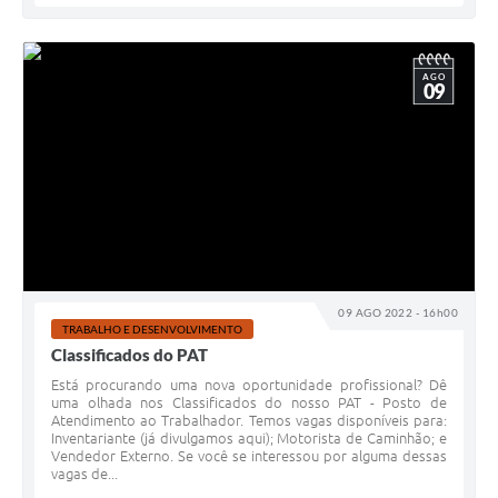
AGO
09
09 AGO 2022 - 16h00
TRABALHO E DESENVOLVIMENTO
Classificados do PAT
Está procurando uma nova oportunidade profissional? Dê
uma olhada nos Classificados do nosso PAT - Posto de
Atendimento ao Trabalhador. Temos vagas disponíveis para:
Inventariante (já divulgamos aqui); Motorista de Caminhão; e
Vendedor Externo. Se você se interessou por alguma dessas
vagas de...