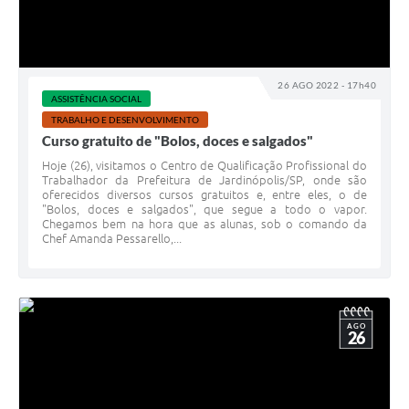
26 AGO 2022 - 17h40
ASSISTÊNCIA SOCIAL
TRABALHO E DESENVOLVIMENTO
Curso gratuito de "Bolos, doces e salgados"
Hoje (26), visitamos o Centro de Qualificação Profissional do
Trabalhador da Prefeitura de Jardinópolis/SP, onde são
oferecidos diversos cursos gratuitos e, entre eles, o de
"Bolos, doces e salgados", que segue a todo o vapor.
Chegamos bem na hora que as alunas, sob o comando da
Chef Amanda Pessarello,...
AGO
26