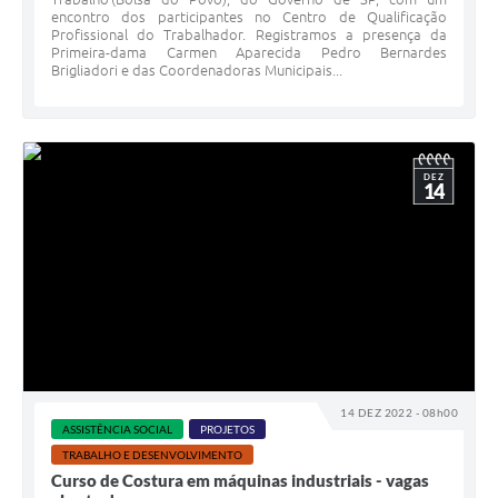
encontro dos participantes no Centro de Qualificação
Profissional do Trabalhador. Registramos a presença da
Primeira-dama Carmen Aparecida Pedro Bernardes
Brigliadori e das Coordenadoras Municipais...
DEZ
14
14 DEZ 2022 - 08h00
ASSISTÊNCIA SOCIAL
PROJETOS
TRABALHO E DESENVOLVIMENTO
Curso de Costura em máquinas industriais - vagas