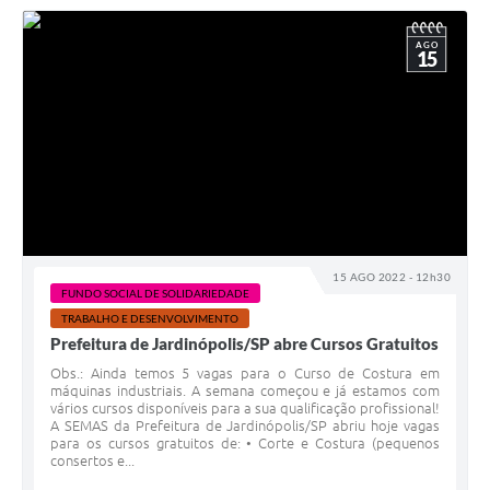
AGO
15
15 AGO 2022 - 12h30
FUNDO SOCIAL DE SOLIDARIEDADE
TRABALHO E DESENVOLVIMENTO
Prefeitura de Jardinópolis/SP abre Cursos Gratuitos
Obs.: Ainda temos 5 vagas para o Curso de Costura em
máquinas industriais. A semana começou e já estamos com
vários cursos disponíveis para a sua qualificação profissional!
A SEMAS da Prefeitura de Jardinópolis/SP abriu hoje vagas
para os cursos gratuitos de: • Corte e Costura (pequenos
consertos e...