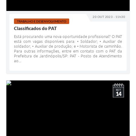
20 OUT 2023 - 11h30
TRABALHO E DESENVOLVIMENTO
Classificados do PAT
Está procurando uma nova oportunidade profissional? O PAT
está com vagas disponíveis para: • Soldador; • Auxiliar de
soldador; • Auxiliar de produção; e • Motorista de caminhão.
Para outras informações, entre em contato com o PAT da
Prefeitura de Jardinópolis/SP: PAT - Posto de Atendimento
ao...
SET
14