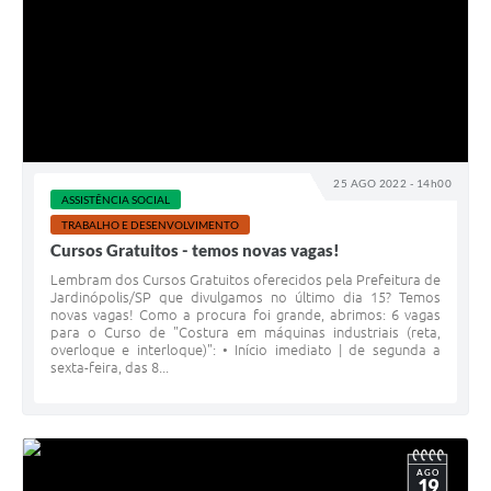
25 AGO 2022 - 14h00
ASSISTÊNCIA SOCIAL
TRABALHO E DESENVOLVIMENTO
Cursos Gratuitos - temos novas vagas!
Lembram dos Cursos Gratuitos oferecidos pela Prefeitura de
Jardinópolis/SP que divulgamos no último dia 15? Temos
novas vagas! Como a procura foi grande, abrimos: 6 vagas
para o Curso de "Costura em máquinas industriais (reta,
overloque e interloque)": • Início imediato | de segunda a
sexta-feira, das 8...
AGO
19