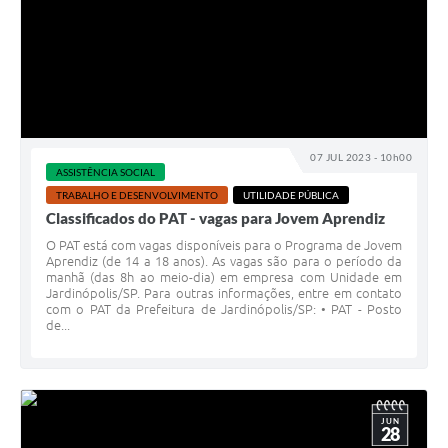
07 JUL 2023 - 10h00
ASSISTÊNCIA SOCIAL
TRABALHO E DESENVOLVIMENTO
UTILIDADE PÚBLICA
Classificados do PAT - vagas para Jovem Aprendiz
O PAT está com vagas disponíveis para o Programa de Jovem
Aprendiz (de 14 a 18 anos). As vagas são para o período da
manhã (das 8h ao meio-dia) em empresa com Unidade em
Jardinópolis/SP. Para outras informações, entre em contato
com o PAT da Prefeitura de Jardinópolis/SP: • PAT - Posto
de...
JUN
28