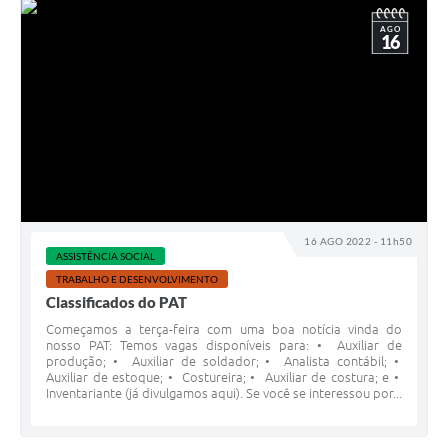
AGO
16
16 AGO 2022 - 11h50
ASSISTÊNCIA SOCIAL
TRABALHO E DESENVOLVIMENTO
Classificados do PAT
Começamos a terça-feira com uma boa notícia vinda do
nosso PAT: Temos vagas disponíveis para: • Auxiliar de
produção; • Auxiliar de soldador; • Analista contábil; •
Auxiliar de estoque; • Costureira; • Auxiliar de costura; e •
Inventariante (já divulgamos aqui). Se você se interessou por...