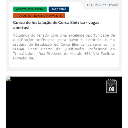
16 NOV 2022 - 12h00
ASSISTÊNCIA SOCIAL
PARCERIAS
TRABALHO E DESENVOLVIMENTO
Curso de Instalação de Cerca Elétrica - vagas
abertas!
Voltamos do feriado com uma excelente oportunidade de
qualificação profissional para quem é eletricista: Curso
gratuito de Instalação de Cerca Elétrica (parceria com o
SENAI). Local: Centro de Qualificação Profissional do
Trabalhador - Rua Prudente de Morais, 981, Vila Paulista.
Duração: de...
SET
08