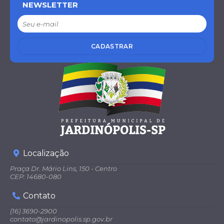
NEWSLETTER
CADASTRAR
Localização
Praça Dr. Mário Lins, 150 - Centro
CEP: 14680-080
Contato
(16) 3690-2900
contato@jardinopolis.sp.gov.br