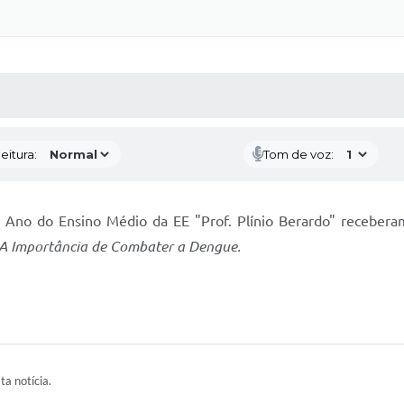
 MÍDIAS
RECEBA NOTÍCIAS
eitura:
Tom de voz:
.º Ano do Ensino Médio da EE "Prof. Plínio Berardo" receberam
A Importância de Combater a Dengue.
ta notícia.