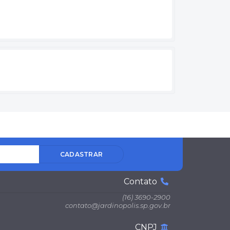
CADASTRAR
Contato
(16) 3690-2900
contato@jardinopolis.sp.gov.br
CNPJ