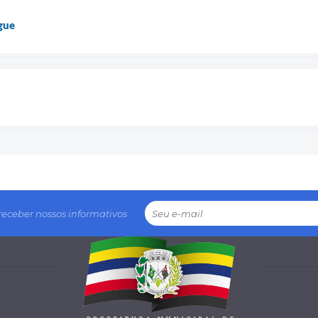
gue
receber nossos informativos