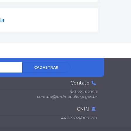
lis
CADASTRAR
Contato
(16) 3690-2900
contato@jardinopolis.sp.gov.br
CNPJ
44.229.821/0001-70