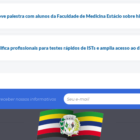
e palestra com alunos da Faculdade de Medicina Estácio sobre hi
ifica profissionais para testes rápidos de ISTs e amplia acesso ao 
receber nossos informativos