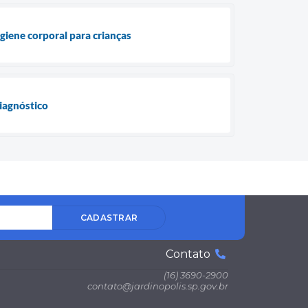
giene corporal para crianças
diagnóstico
CADASTRAR
Contato
(16) 3690-2900
contato@jardinopolis.sp.gov.br