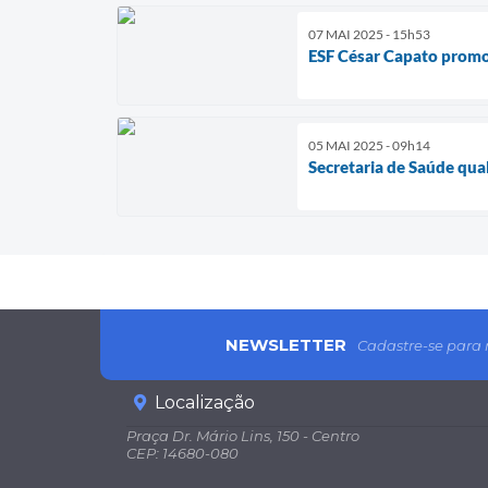
07 MAI 2025 - 15h53
ESF César Capato promov
05 MAI 2025 - 09h14
Secretaria de Saúde qual
NEWSLETTER
Cadastre-se para 
Localização
Praça Dr. Mário Lins, 150 - Centro
CEP: 14680-080