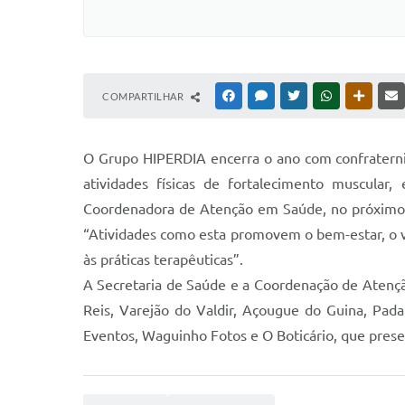
COMPARTILHAR
FACEBOOK
MESSENGER
TWITTER
WHATSAPP
OUTRAS
O Grupo HIPERDIA encerra o ano com confraterniz
atividades físicas de fortalecimento muscular
Coordenadora de Atenção em Saúde, no próximo a
“Atividades como esta promovem o bem-estar, o v
às práticas terapêuticas”.
A Secretaria de Saúde e a Coordenação de Aten
Reis, Varejão do Valdir, Açougue do Guina, Pada
Eventos, Waguinho Fotos e O Boticário, que pres