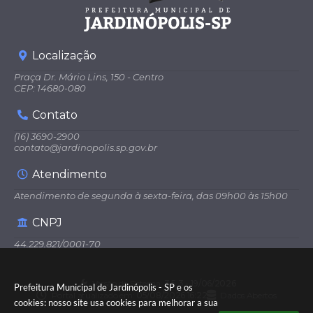
Localização
Praça Dr. Mário Lins, 150 - Centro
CEP: 14680-080
Contato
(16) 3690-2900
contato@jardinopolis.sp.gov.br
Atendimento
Atendimento de segunda à sexta-feira, das 09h00 às 15h00
CNPJ
44.229.821/0001-70
Versão do Sistema:
3.5.3 - 19/06/2026
Prefeitura Municipal de Jardinópolis - SP e os
Portal atualizado em:
05/08/2026 16:22
Dados Abertos
cookies: nosso site usa cookies para melhorar a sua