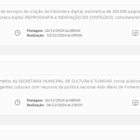
e serviços de criação da biblioteca digital, estimativa de 300.000 pági
oteca digital (REPROGRAFIA e INDEXAÇÃO DO CONTEÚDO), considerando a
26/11/2024 às 08h00
Postagem:
10/12/2024 às 09h00
Realização:
médio da SECRETARIA MUNICIPAL DE CULTURA E TURISMO, torna público 
s culturais com recursos da política nacional Aldir Blanc de Fomento à
26/11/2024 às 08h00
Postagem:
06/12/2024 às 23h59
Realização: