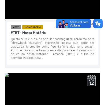
27 OUT 2022 - 11h00
#TBT
HOMENAGEM
#TBT - Nossa História
Quinta-feira é o dia da popular hashtag #tbt, acrônimo para
"throwback thursday", expressão inglesa que pode ser
traduzida livremente como "quinta-feira das lembranças".
Por que não aproveitarmos esse dia para relembrarmos um
pouco da nossa história? • Amanhã (28/10) é o Dia do
Servidor Público, data...
AGO
12