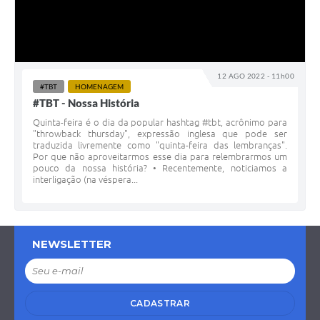
12 AGO 2022 - 11h00
#TBT
HOMENAGEM
#TBT - Nossa História
Quinta-feira é o dia da popular hashtag #tbt, acrônimo para
"throwback thursday", expressão inglesa que pode ser
traduzida livremente como "quinta-feira das lembranças".
Por que não aproveitarmos esse dia para relembrarmos um
pouco da nossa história? • Recentemente, noticiamos a
interligação (na véspera...
NEWSLETTER
CADASTRAR