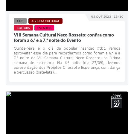
05 OUT 2023 - 12h10
#TBT
AGENDA CULTURAL
CULTURA
EVENTOS
VIII Semana Cultural Neco Rosseto: confira como
foram a 6.ª e a 7.ª noite do Evento
Quinta-feira é o dia da popular hashtag #tbt, vamos
aproveitar esse dia para recordarmos como foram a 6.ª e a
7.ª noite da VIII Semana Cultural Neco Rosseto, na última
semana de setembro. Na 6.ª noite (dia 27/09), tivemos
apresentação dos Projetos Girassol e Esperança, com dança
e percussão (bate-lata),...
OUT
27