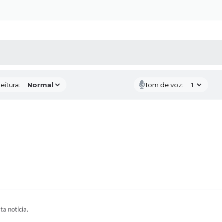
 MÍDIAS
RECEBA NOTÍCIAS
eitura:
Tom de voz:
ta notícia.