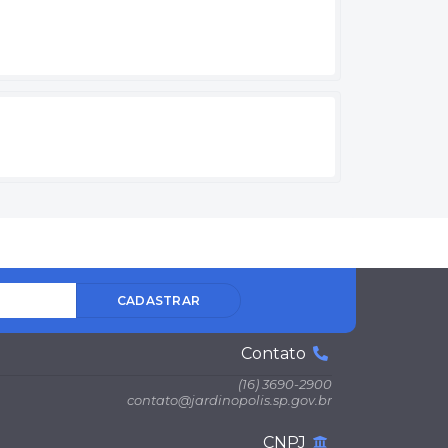
CADASTRAR
Contato
(16) 3690-2900
contato@jardinopolis.sp.gov.br
CNPJ