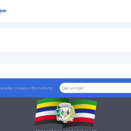
gue
receber nossos informativos