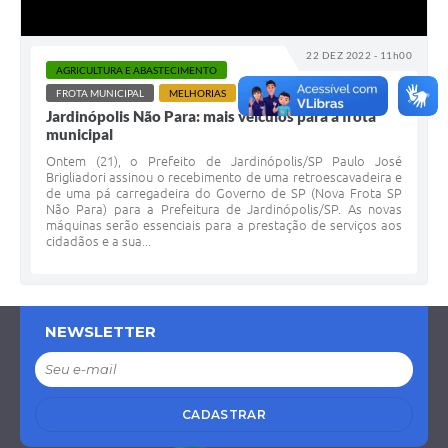
22 DEZ 2022 - 11h00
AGRICULTURA E ABASTECIMENTO
FROTA MUNICIPAL
MELHORIAS
Jardinópolis Não Para: mais veículos para a frota
municipal
Ontem (21), o Prefeito de Jardinópolis/SP Paulo José
Brigliadori assinou o recebimento de uma retroescavadeira e
de uma pá carregadeira do Governo de SP (Nova Frota SP
Não Para) para a Prefeitura de Jardinópolis/SP. As novas
máquinas serão essenciais para a prestação de serviços aos
cidadãos e a sua...
NEWSLETTER
CADASTRAR