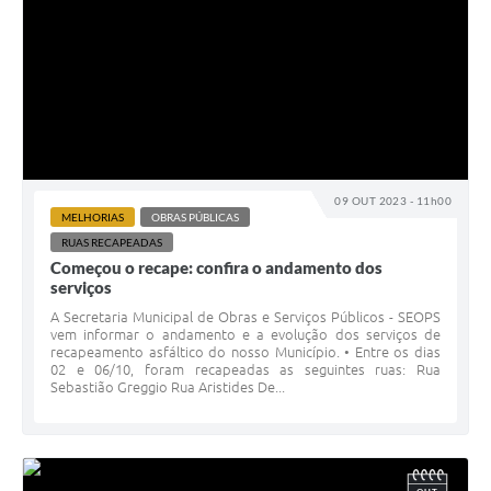
09 OUT 2023 - 11h00
MELHORIAS
OBRAS PÚBLICAS
RUAS RECAPEADAS
Começou o recape: confira o andamento dos
serviços
A Secretaria Municipal de Obras e Serviços Públicos - SEOPS
vem informar o andamento e a evolução dos serviços de
recapeamento asfáltico do nosso Município. • Entre os dias
02 e 06/10, foram recapeadas as seguintes ruas: Rua
Sebastião Greggio Rua Aristides De...