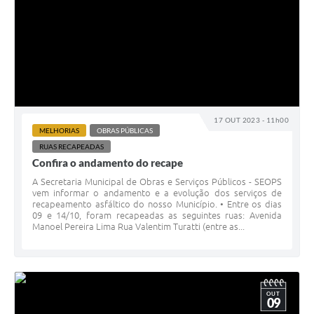
17 OUT 2023 - 11h00
MELHORIAS
OBRAS PÚBLICAS
RUAS RECAPEADAS
Confira o andamento do recape
A Secretaria Municipal de Obras e Serviços Públicos - SEOPS
vem informar o andamento e a evolução dos serviços de
recapeamento asfáltico do nosso Município. • Entre os dias
09 e 14/10, foram recapeadas as seguintes ruas: Avenida
Manoel Pereira Lima Rua Valentim Turatti (entre as...
OUT
09