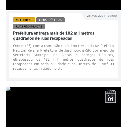
26 JAN 2024 - 14h00
MELHORIAS
OBRAS PÚBLICAS
RUAS RECAPEADAS
Prefeitura entrega mais de 182 mil metros
quadrados de ruas recapeadas
Ontem (25), com a conclusão do último trecho da Av. Prefeito
Newton Reis, a Prefeitura de Jardinópolis/SP, por meio da
Secretaria Municipal de Obras e Serviços Públicos,
ultrapassou os 182 mil metros quadrados de ruas
recapeadas em toda a Cidade e no Distrito de Jurucê. O
recapeamento, iniciado no dia...
NOV
01