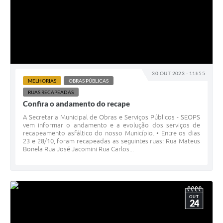
30 OUT 2023 - 11h55
MELHORIAS
OBRAS PÚBLICAS
RUAS RECAPEADAS
Confira o andamento do recape
A Secretaria Municipal de Obras e Serviços Públicos - SEOPS
vem informar o andamento e a evolução dos serviços de
recapeamento asfáltico do nosso Município. • Entre os dias
23 e 28/10, foram recapeadas as seguintes ruas: Rua Mateus
Bonela Rua José Jacomini Rua Carlos...
OUT
24