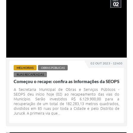
OUT
02
02 OUT 2023 - 12h00
MELHORIAS
OBRAS PÚBLICAS
RUAS RECAPEADAS
Começou o recape: confira as informações da SEOPS
A Secretaria Municipal de Obras e Serviços Públicos -
SEOPS deu início hoje (02) ao recapeamento das vias do
Município. Serão investidos R$ 6.129.900,00 para a
recuperação de um total de 182.283,13 metros quadrados,
divididos em 85 ruas por toda a Cidade e pelo Distrito de
Jurucê. A primeira via que...