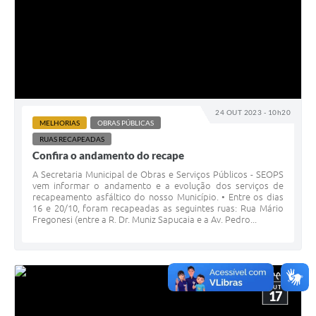
24 OUT 2023 - 10h20
MELHORIAS
OBRAS PÚBLICAS
RUAS RECAPEADAS
Confira o andamento do recape
A Secretaria Municipal de Obras e Serviços Públicos - SEOPS
vem informar o andamento e a evolução dos serviços de
recapeamento asfáltico do nosso Município. • Entre os dias
16 e 20/10, foram recapeadas as seguintes ruas: Rua Mário
Fregonesi (entre a R. Dr. Muniz Sapucaia e a Av. Pedro...
OUT
17