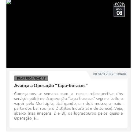
AGO
08
08 AGO 2022 - 18h00
RUAS RECAPEADAS
Avança a Operação "Tapa-buracos"
Começamos a semana com a nossa retrospectiva dos
serviços públicos: A operação "tapa-buracos" segue a todo o
vapor pelo Município, alcançando, em dois meses, a maior
parte dos bairros (e o Distritos Industrial e de Jurucê). Veja,
abaixo (nas imagens 2 e 3), os logradouros pelos quais a
Operação já...