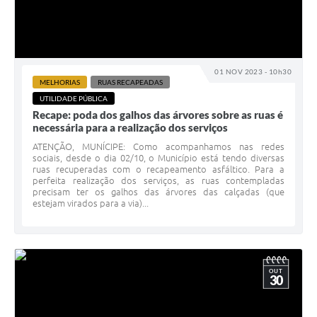
01 NOV 2023 - 10h30
MELHORIAS
RUAS RECAPEADAS
UTILIDADE PÚBLICA
Recape: poda dos galhos das árvores sobre as ruas é
necessária para a realização dos serviços
ATENÇÃO, MUNÍCIPE: Como acompanhamos nas redes
sociais, desde o dia 02/10, o Município está tendo diversas
ruas recuperadas com o recapeamento asfáltico. Para a
perfeita realização dos serviços, as ruas contempladas
precisam ter os galhos das árvores das calçadas (que
estejam virados para a via)...
OUT
30