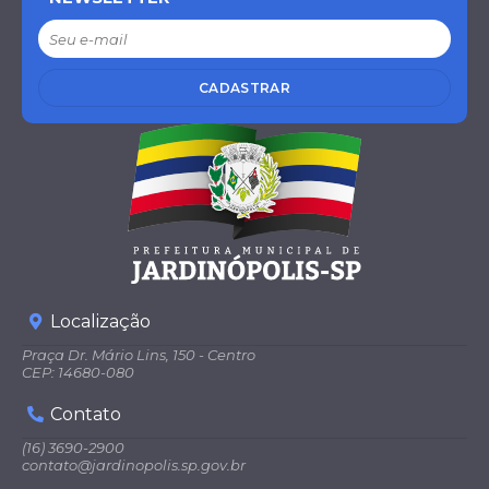
CADASTRAR
Localização
Praça Dr. Mário Lins, 150 - Centro
CEP: 14680-080
Contato
(16) 3690-2900
contato@jardinopolis.sp.gov.br