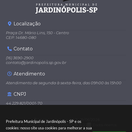
Localização
Praça Dr. Mário Lins, 150 - Centro
CEP: 14680-080
Contato
(16) 3690-2900
contato@jardinopolis.sp.gov.br
Atendimento
Atendimento de segunda à sexta-feira, das 09h00 às 15h00
CNPJ
44.229.821/0001-70
Versão do Sistema:
3.5.3 - 19/06/2026
Prefeitura Municipal de Jardinópolis - SP e os
Portal atualizado em:
05/08/2026 16:22
Dados Abertos
cookies: nosso site usa cookies para melhorar a sua