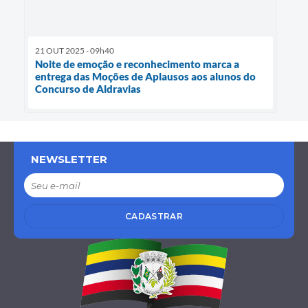
21 OUT 2025 - 09h40
Noite de emoção e reconhecimento marca a
entrega das Moções de Aplausos aos alunos do
Concurso de Aldravias
NEWSLETTER
CADASTRAR