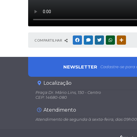
COMPARTILHAR
FACEBOOK
MESSENGER
TWITTER
WHATSAPP
OUTRAS
NEWSLETTER
Cadastre-se para 
Localização
Praça Dr. Mário Lins, 150 - Centro
CEP: 14680-080
Atendimento
Atendimento de segunda à sexta-feira, das 09h00