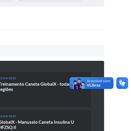
03/04/2025
Treinamento Caneta GlobalX - todas
regiões
03/04/2025
GlobalX - Manuseio Caneta Insulina U
HFZSQ II