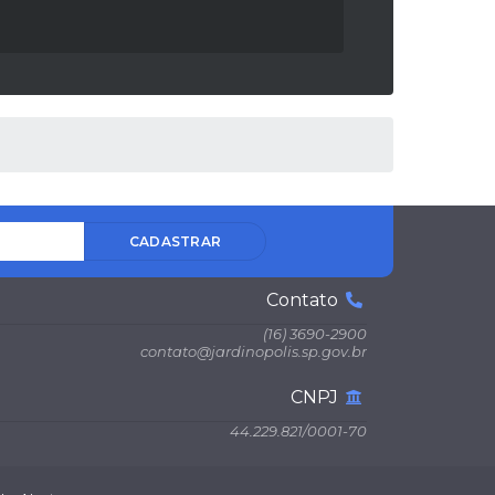
03/04/2025
Orientações sobre o uso das canetas
aplicadoras de insulina na Atenção
Primária à Saúde
CADASTRAR
Contato
(16) 3690-2900
contato@jardinopolis.sp.gov.br
CNPJ
44.229.821/0001-70