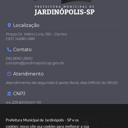
Localização
Praça Dr. Mário Lins, 150 - Centro
CEP: 14680-080
Contato
(16) 3690-2900
contato@jardinopolis.sp.gov.br
Atendimento
Atendimento de segunda à sexta-feira, das 09h00 às 15h00
CNPJ
44.229.821/0001-70
Versão do Sistema:
3.5.3 - 19/06/2026
Prefeitura Municipal de Jardinópolis - SP e os
Portal atualizado em:
05/08/2026 16:22
Dados Abertos
cookies: nosso site usa cookies para melhorar a sua