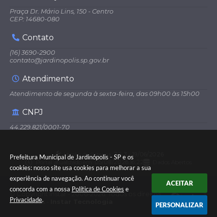
Praça Dr. Mário Lins, 150 - Centro
CEP: 14680-080
Contato
(16) 3690-2900
contato@jardinopolis.sp.gov.br
Atendimento
Atendimento de segunda à sexta-feira, das 09h00 às 15h00
CNPJ
44.229.821/0001-70
Versão do Sistema:
3.5.3 - 19/06/2026
Prefeitura Municipal de Jardinópolis - SP e os
Portal atualizado em:
05/08/2026 16:22
Dados Abertos
cookies: nosso site usa cookies para melhorar a sua
experiência de navegação. Ao continuar você
ACEITAR
concorda com a nossa
Política de Cookies
e
© Copyright Instar - 2006-2026. Todos os direitos
Privacidade
.
reservados -
Instar Tecnologia
PERSONALIZAR