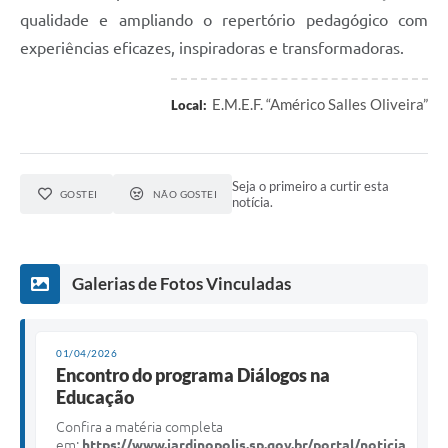
qualidade e ampliando o repertório pedagógico com
experiências eficazes, inspiradoras e transformadoras.
E.M.E.F. “Américo Salles Oliveira”
Local:
Seja o primeiro a curtir esta
GOSTEI
NÃO GOSTEI
notícia.
Galerias de Fotos Vinculadas
01/04/2026
Encontro do programa Diálogos na
Educação
Confira a matéria completa
em:
https://www.jardinopolis.sp.gov.br/portal/noticia