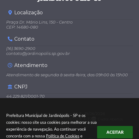
Localização
Praça Dr. Mário Lins, 150 - Centro
CEP: 14680-080
Contato
(16) 3690-2900
contato@jardinopolis.sp.gov.br
Atendimento
Atendimento de segunda à sexta-feira, das 09h00 às 15h00
CNPJ
44.229.821/0001-70
Versão do Sistema:
3.5.3 - 19/06/2026
Prefeitura Municipal de Jardinópolis - SP e os
Portal atualizado em:
05/08/2026 16:22
Dados Abertos
cookies: nosso site usa cookies para melhorar a sua
experiência de navegação. Ao continuar você
ACEITAR
concorda com a nossa
Política de Cookies
e
© Copyright Instar - 2006-2026. Todos os direitos