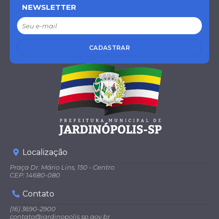
NEWSLETTER
CADASTRAR
Localização
Praça Dr. Mário Lins, 150 - Centro
CEP: 14680-080
Contato
(16) 3690-2900
contato@jardinopolis.sp.gov.br