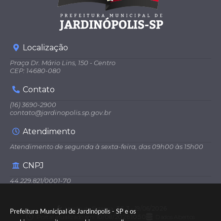
Localização
Praça Dr. Mário Lins, 150 - Centro
CEP: 14680-080
Contato
(16) 3690-2900
contato@jardinopolis.sp.gov.br
Atendimento
Atendimento de segunda à sexta-feira, das 09h00 às 15h00
CNPJ
44.229.821/0001-70
Versão do Sistema:
3.5.3 - 19/06/2026
Prefeitura Municipal de Jardinópolis - SP e os
Portal atualizado em:
10/08/2026 10:50
Dados Abertos