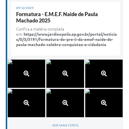
09/12/2025
Formatura - E.M.E.F. Naide de Paula
Machado 2025
Confira a matéria completa
em:
https://www.jardinopolis.sp.gov.br/portal/noticia
s/0/3/3191/formatura-do-pre-ii-da-emef-naide-de-
paula-machado-celebra-conquistas-e-cidadania
VER MAIS FOTOS