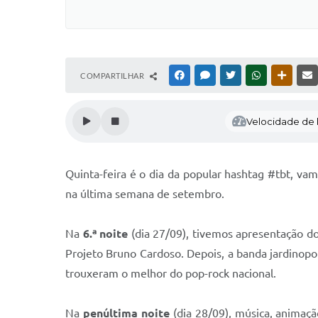
COMPARTILHAR
FACEBOOK
MESSENGER
TWITTER
WHATSAPP
OUTRAS
Velocidade de l
Quinta-feira é o dia da popular hashtag #tbt, va
na última semana de setembro.
Na
6.ª noite
(dia 27/09), tivemos apresentação do
Projeto Bruno Cardoso. Depois, a banda jardinopole
trouxeram o melhor do pop-rock nacional.
Na
penúltima noite
(dia 28/09), música, animaç