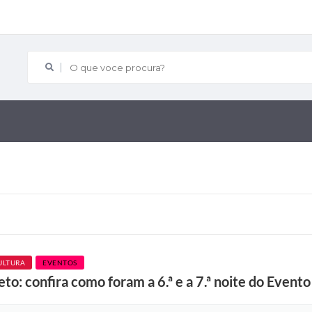
O que voce procura?
ULTURA
EVENTOS
o: confira como foram a 6.ª e a 7.ª noite do Evento