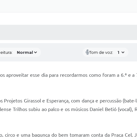
 MÍDIAS
RECEBA NOTÍCIAS
eitura:
Tom de voz:
mos aproveitar esse dia para recordarmos como foram a 6.ª e a 
s Projetos Girassol e Esperança, com dança e percussão (bate
nse Trilhos subiu ao palco e os músicos Daniel Betió (vocal), Raf
ão, circo e uma bagunça do bem tomaram conta da Praça Cel. 