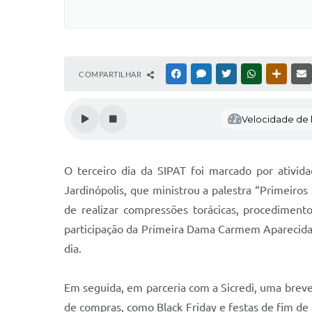
COMPARTILHAR
FACEBOOK
MESSENGER
TWITTER
WHATSAPP
OUTRAS
Velocidade de l
O terceiro dia da SIPAT foi marcado por ativid
Jardinópolis, que ministrou a palestra “Primeiro
de realizar compressões torácicas, procediment
participação da Primeira Dama Carmem Aparecida P
dia.
Em seguida, em parceria com a Sicredi, uma breve
de compras, como Black Friday e festas de fim de 