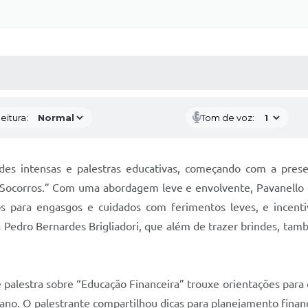
 MÍDIAS
RECEBA NOTÍCIAS
eitura:
Tom de voz:
ades intensas e palestras educativas, começando com a pres
s Socorros.” Com uma abordagem leve e envolvente, Pavanello 
os para engasgos e cuidados com ferimentos leves, e incentiv
edro Bernardes Brigliadori, que além de trazer brindes, tamb
 palestra sobre “Educação Financeira” trouxe orientações par
ano. O palestrante compartilhou dicas para planejamento finan