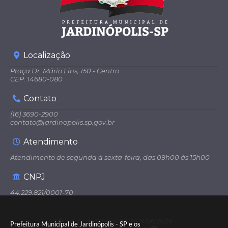
Localização
Praça Dr. Mário Lins, 150 - Centro
CEP: 14680-080
Contato
(16) 3690-2900
contato@jardinopolis.sp.gov.br
Atendimento
Atendimento de segunda à sexta-feira, das 09h00 às 15h00
CNPJ
44.229.821/0001-70
Versão do Sistema:
3.5.3 - 19/06/2026
Prefeitura Municipal de Jardinópolis - SP e os